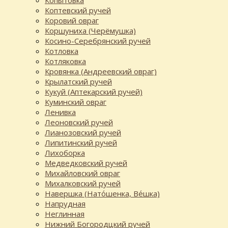
Коптевский ручей
Коровий овраг
Коршуниха (Черёмушка)
Косино-Серебрянский ручей
Котловка
Котляковка
Кровянка (Андреевский овраг)
Крылатский ручей
Кукуй (Аптекарский ручей)
Куминский овраг
Ленивка
Леоновский ручей
Лианозовский ручей
Липитинский ручей
Лихоборка
Медведковский ручей
Михайловский овраг
Михалковский ручей
Навершка (Нато́шенка, Ве́шка)
Напрудная
Неглинная
Нижний Богородцкий ручей