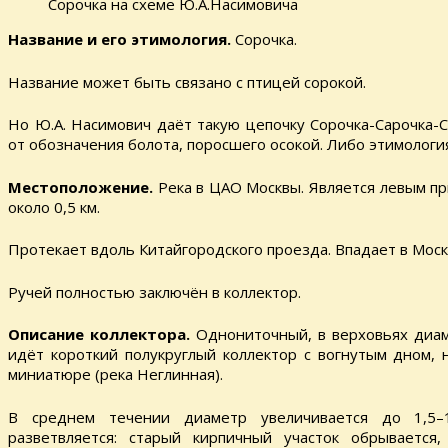
Сорочка на схеме Ю.А.Насимовича
Название и его этимология.
Сорочка.
Название может быть связано с птицей сорокой.
Но Ю.А. Насимович даёт такую цепочку Сорочка-Сарочка-
от обозначения болота, поросшего осокой. Либо этимология 
Местоположение.
Река в ЦАО Москвы. Является левым пр
около 0,5 км.
Протекает вдоль Китайгородского проезда. Впадает в Моск
Ручей полностью заключён в коллектор.
Описание коллектора.
Однониточный, в верховьях диаме
идёт короткий полукруглый коллектор с вогнутым дном
миниатюре (река Неглинная).
В среднем течении диаметр увеличивается до 1,5–1
разветвляется: старый кирпичный участок обрываетс