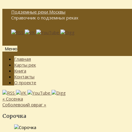
Подземные реки Москвы
Справочник о подземных реках
Меню
Перейти
Главная
к
Карты рек
содержимому
Книга
Контакты
О проекте
«
Сосенка
Соболевский овраг
»
Сорочка