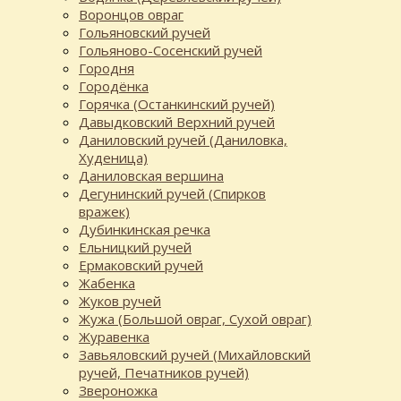
Воронцов овраг
Гольяновский ручей
Гольяново-Сосенский ручей
Городня
Городёнка
Горячка (Останкинский ручей)
Давыдковский Верхний ручей
Даниловский ручей (Даниловка,
Худеница)
Даниловская вершина
Дегунинский ручей (Спирков
вражек)
Дубинкинская речка
Ельницкий ручей
Ермаковский ручей
Жабенка
Жуков ручей
Жужа (Большой овраг, Сухой овраг)
Журавенка
Завьяловский ручей (Михайловский
ручей, Печатников ручей)
Звероножка