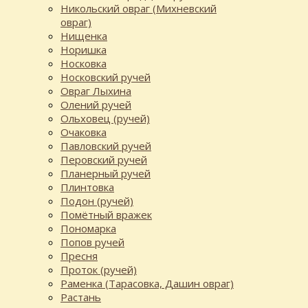
Никольский овраг (Михневский
овраг)
Нищенка
Норишка
Носковка
Носковский ручей
Овраг Лыхина
Олений ручей
Ольховец (ручей)
Очаковка
Павловский ручей
Перовский ручей
Планерный ручей
Плинтовка
Подон (ручей)
Помётный вражек
Пономарка
Попов ручей
Пресня
Проток (ручей)
Раменка (Тарасовка, Дашин овраг)
Растань