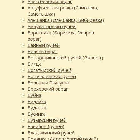
Алексеевский овраг
Алтуфьевская речка (Самотёка,
Самотышка)
Альшанка (Ольшанка, Бибиревка)
Амбулаторный ручей
Барышиха (Борисиха, Уваров
овраг)
Банный ручей
Беляев овраг
Бескудниковский ручей (Ржавец)
Битца
Богатырский ручей
Богоявленский ручей
Большая Гнилуша
Брёховский овраг
Бубна
Будайка
Буданка
Бусинка
Бутырский ручей
Вавилон (ручей)
Владыкинский ручей
Водянка (Деревлёвский ручей)