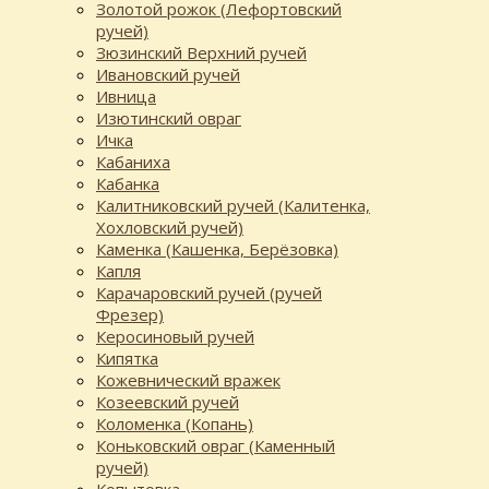
Золотой рожок (Лефортовский
ручей)
Зюзинский Верхний ручей
Ивановский ручей
Ивница
Изютинский овраг
Ичка
Кабаниха
Кабанка
Калитниковский ручей (Калитенка,
Хохловский ручей)
Каменка (Кашенка, Берёзовка)
Капля
Карачаровский ручей (ручей
Фрезер)
Керосиновый ручей
Кипятка
Кожевнический вражек
Козеевский ручей
Коломенка (Копань)
Коньковский овраг (Каменный
ручей)
Копытовка