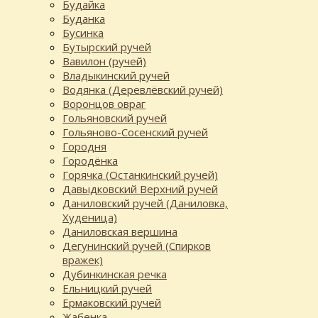
Будайка
Буданка
Бусинка
Бутырский ручей
Вавилон (ручей)
Владыкинский ручей
Водянка (Деревлёвский ручей)
Воронцов овраг
Гольяновский ручей
Гольяново-Сосенский ручей
Городня
Городёнка
Горячка (Останкинский ручей)
Давыдковский Верхний ручей
Даниловский ручей (Даниловка,
Худеница)
Даниловская вершина
Дегунинский ручей (Спирков
вражек)
Дубинкинская речка
Ельницкий ручей
Ермаковский ручей
Жабенка