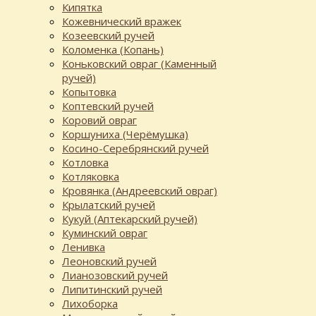
Кипятка
Кожевнический вражек
Козеевский ручей
Коломенка (Копань)
Коньковский овраг (Каменный
ручей)
Копытовка
Коптевский ручей
Коровий овраг
Коршуниха (Черёмушка)
Косино-Серебрянский ручей
Котловка
Котляковка
Кровянка (Андреевский овраг)
Крылатский ручей
Кукуй (Аптекарский ручей)
Куминский овраг
Ленивка
Леоновский ручей
Лианозовский ручей
Липитинский ручей
Лихоборка