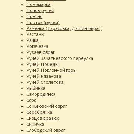
Пономарка
Попов ручей
Пресня
Проток (ручей)
Раменка (Тарасовка, Дашин овраг)
Растань
Рачка
Рогачёвка
Рузаев овраг
Ручей Зачатьевского переулка
Ручей Победы
Ручей Поклонной горы
Ручей Рязанова
Ручей Столетова
Рыбинка
Самородинка
Сара
Сеньковский овраг
Серебрянка
Сивцев вражек
Синичка
Слободский овраг