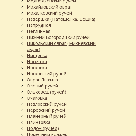
Медведковский ручей
Михайловский овраг
Михалковский ручей
Навершка (Нато́шенка, Ве́шка)
Напрудная
Неглинная
Нижний Богородцкий ручей
Никольский овраг (Михневский
овраг)
Нищенка
Норишка
Носковка
Носковский ручей
Овраг Лыхина
Олений ручей
Ольховец (ручей)
Очаковка
Павловский ручей
Перовский ручей
Планерный ручей
Плинтовка
Подон (ручей)
Помётный вражек