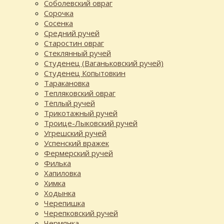
Соболевский овраг
Сорочка
Сосенка
Средний ручей
Старостин овраг
Стеклянный ручей
Студенец (Ваганьковский ручей)
Студенец Копытовкин
Таракановка
Тепляковский овраг
Тёплый ручей
Трикотажный ручей
Троице-Лыковский ручей
Угрешский ручей
Успенский вражек
Фермерский ручей
Филька
Хапиловка
Химка
Ходынка
Черепишка
Черепковский ручей
Чермянка