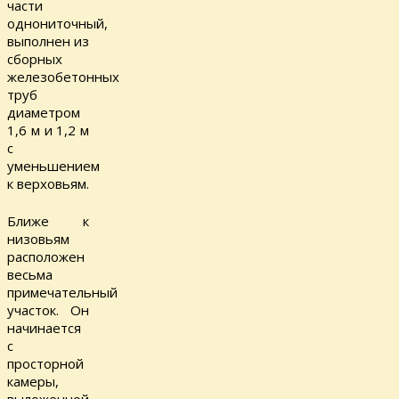
части
однониточный,
выполнен из
сборных
железобетонных
труб
диаметром
1,6 м и 1,2 м
с
уменьшением
к верховьям.
Ближе к
низовьям
расположен
весьма
примечательный
участок. Он
начинается
с
просторной
камеры,