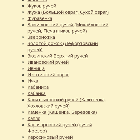
Жуков ручей
Жужа (Большой овраг, Сухой овраг)
Журавенка
Завьяловский ручей (Михайловский
ручей, Печатников ручей)
Звероножка
Золотой рожок (Лефортовский
ручей)
Зюзинский Верхний ручей
Ивановский ручей
Ивница
Изютинский овраг
Ичка
Кабаниха
Кабанка
Калитниковский ручей (Калитенка,
Хохловский ручей)
Каменка (Кашенка, Берёзовка)
Капля
Карачаровский ручей (ручей
Фрезер)
Керосиновый ручей