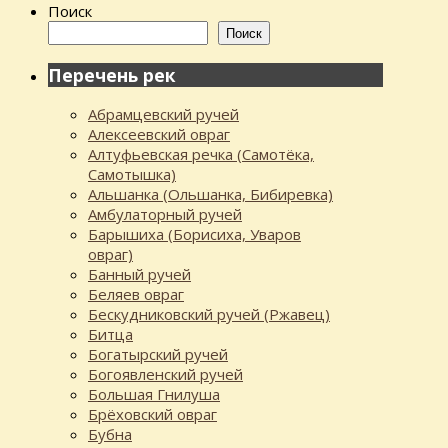
Поиск
Поиск
Перечень рек
Абрамцевский ручей
Алексеевский овраг
Алтуфьевская речка (Самотёка,
Самотышка)
Альшанка (Ольшанка, Бибиревка)
Амбулаторный ручей
Барышиха (Борисиха, Уваров
овраг)
Банный ручей
Беляев овраг
Бескудниковский ручей (Ржавец)
Битца
Богатырский ручей
Богоявленский ручей
Большая Гнилуша
Брёховский овраг
Бубна