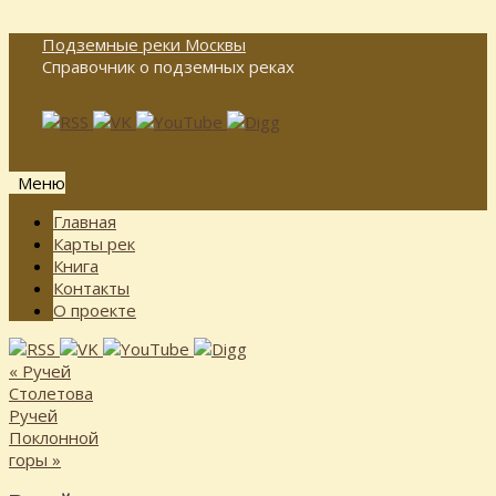
Подземные реки Москвы
Справочник о подземных реках
Меню
Перейти
Главная
к
Карты рек
содержимому
Книга
Контакты
О проекте
«
Ручей
Столетова
Ручей
Поклонной
горы
»