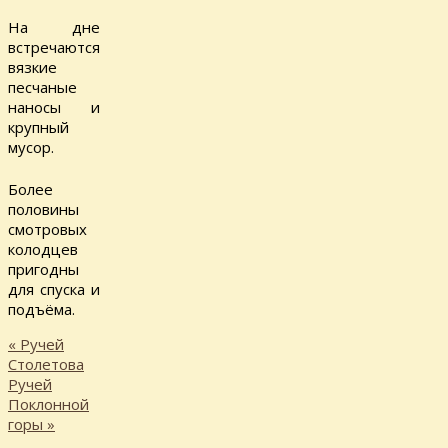
На дне
встречаются
вязкие
песчаные
наносы и
крупный
мусор.
Более
половины
смотровых
колодцев
пригодны
для спуска и
подъёма.
«
Ручей
Столетова
Ручей
Поклонной
горы
»