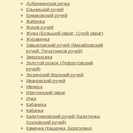
Дубинкинская речка
Ельницкий ручей
Ермаковский ручей
Жабенка
Жуков ручей
Жужа (Большой овраг, Сухой овраг)
Журавенка
Завьяловский ручей (Михайловский
ручей, Печатников ручей)
Звероножка
Золотой рожок (Лефортовский
ручей)
Зюзинский Верхний ручей
Ивановский ручей
Ивница
Изютинский овраг
Ичка
Кабаниха
Кабанка
Калитниковский ручей (Калитенка,
Хохловский ручей)
Каменка (Кашенка, Берёзовка)