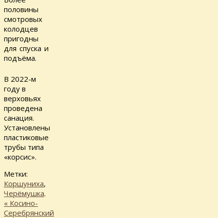
половины
смотровых
колодцев
пригодны
для спуска и
подъёма.
В 2022-м
году в
верховьях
проведена
санация.
Установлены
пластиковые
трубы типа
«корсис».
Метки:
Коршуниха
,
Черёмушка
.
«
Косино-
Серебрянский