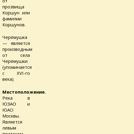
от
прозвища
Коршун или
фамилии
Коршунов.
Черёмушка
— является
производным
от села
Черёмушки
(упоминается
с XVI-го
века).
Местоположение.
Река в
ЮЗАО и
ЮАО
Москвы.
Является
левым
притоком