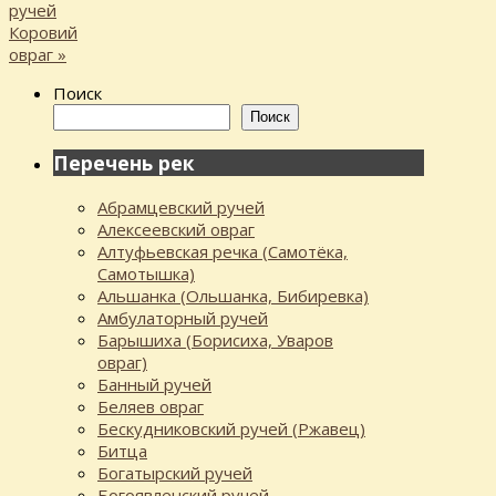
ручей
Коровий
овраг
»
Поиск
Поиск
Перечень рек
Абрамцевский ручей
Алексеевский овраг
Алтуфьевская речка (Самотёка,
Самотышка)
Альшанка (Ольшанка, Бибиревка)
Амбулаторный ручей
Барышиха (Борисиха, Уваров
овраг)
Банный ручей
Беляев овраг
Бескудниковский ручей (Ржавец)
Битца
Богатырский ручей
Богоявленский ручей