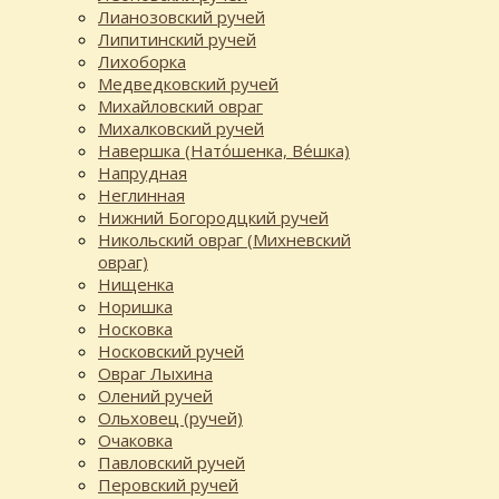
Лианозовский ручей
Липитинский ручей
Лихоборка
Медведковский ручей
Михайловский овраг
Михалковский ручей
Навершка (Нато́шенка, Ве́шка)
Напрудная
Неглинная
Нижний Богородцкий ручей
Никольский овраг (Михневский
овраг)
Нищенка
Норишка
Носковка
Носковский ручей
Овраг Лыхина
Олений ручей
Ольховец (ручей)
Очаковка
Павловский ручей
Перовский ручей