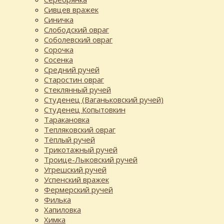
Сивцев вражек
Синичка
Слободский овраг
Соболевский овраг
Сорочка
Сосенка
Средний ручей
Старостин овраг
Стеклянный ручей
Студенец (Ваганьковский ручей)
Студенец Копытовкин
Таракановка
Тепляковский овраг
Тёплый ручей
Трикотажный ручей
Троице-Лыковский ручей
Угрешский ручей
Успенский вражек
Фермерский ручей
Филька
Хапиловка
Химка