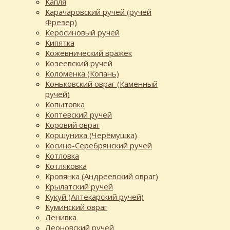
Капля
Карачаровский ручей (ручей
Фрезер)
Керосиновый ручей
Кипятка
Кожевнический вражек
Козеевский ручей
Коломенка (Копань)
Коньковский овраг (Каменный
ручей)
Копытовка
Коптевский ручей
Коровий овраг
Коршуниха (Черёмушка)
Косино-Серебрянский ручей
Котловка
Котляковка
Кровянка (Андреевский овраг)
Крылатский ручей
Кукуй (Аптекарский ручей)
Куминский овраг
Ленивка
Леоновский ручей