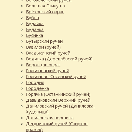
Большая Гнилуша
Брёховский овраг
Бубна
Будайка
Буданка
Бусинка
Бутырский ручей
Вавилон (ручей)
Владыкинский ручей
Водянка (Деревлёвский ручей)
Воронцов овраг
Гольяновский ручей
Гольяново-Сосенский ручей
Городня
Городёнка
Горячка (Останкинский ручей)
Давыдковский Верхний ручей
Даниловский ручей (Даниловка,
Худеница)
Даниловская вершина
Дегунинский ручей (Спирков
вражек)