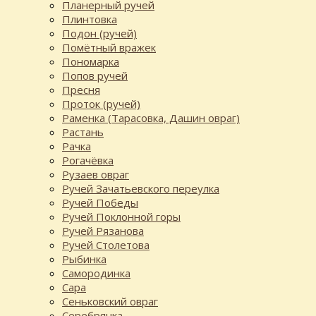
Планерный ручей
Плинтовка
Подон (ручей)
Помётный вражек
Пономарка
Попов ручей
Пресня
Проток (ручей)
Раменка (Тарасовка, Дашин овраг)
Растань
Рачка
Рогачёвка
Рузаев овраг
Ручей Зачатьевского переулка
Ручей Победы
Ручей Поклонной горы
Ручей Рязанова
Ручей Столетова
Рыбинка
Самородинка
Сара
Сеньковский овраг
Серебрянка