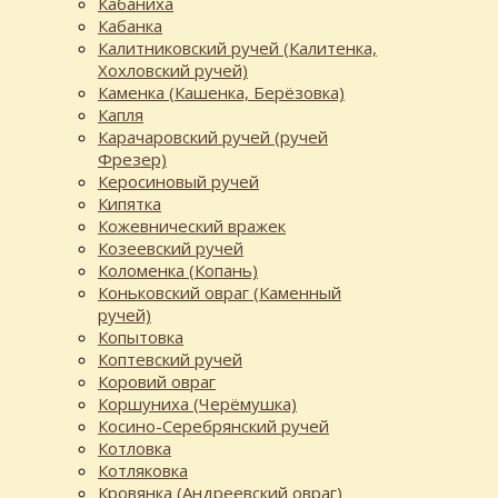
Кабаниха
Кабанка
Калитниковский ручей (Калитенка,
Хохловский ручей)
Каменка (Кашенка, Берёзовка)
Капля
Карачаровский ручей (ручей
Фрезер)
Керосиновый ручей
Кипятка
Кожевнический вражек
Козеевский ручей
Коломенка (Копань)
Коньковский овраг (Каменный
ручей)
Копытовка
Коптевский ручей
Коровий овраг
Коршуниха (Черёмушка)
Косино-Серебрянский ручей
Котловка
Котляковка
Кровянка (Андреевский овраг)