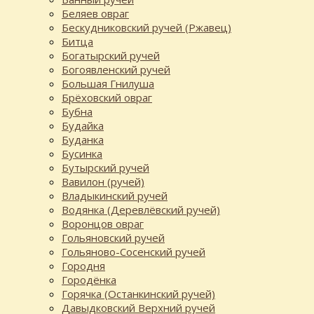
Беляев овраг
Бескудниковский ручей (Ржавец)
Битца
Богатырский ручей
Богоявленский ручей
Большая Гнилуша
Брёховский овраг
Бубна
Будайка
Буданка
Бусинка
Бутырский ручей
Вавилон (ручей)
Владыкинский ручей
Водянка (Деревлёвский ручей)
Воронцов овраг
Гольяновский ручей
Гольяново-Сосенский ручей
Городня
Городёнка
Горячка (Останкинский ручей)
Давыдковский Верхний ручей