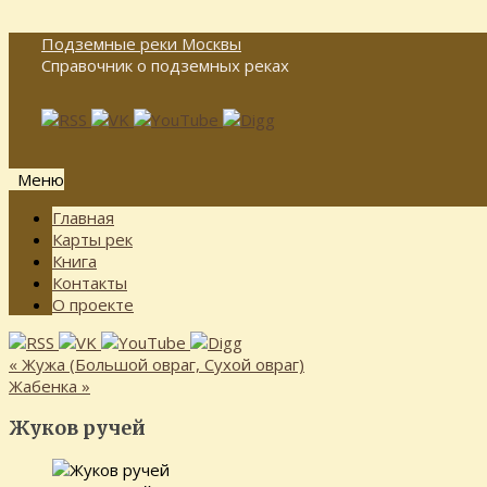
Подземные реки Москвы
Справочник о подземных реках
Меню
Перейти
Главная
к
Карты рек
содержимому
Книга
Контакты
О проекте
«
Жужа (Большой овраг, Сухой овраг)
Жабенка
»
Жуков ручей