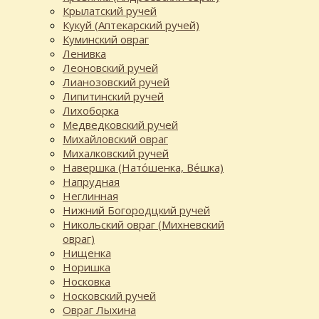
Крылатский ручей
Кукуй (Аптекарский ручей)
Куминский овраг
Ленивка
Леоновский ручей
Лианозовский ручей
Липитинский ручей
Лихоборка
Медведковский ручей
Михайловский овраг
Михалковский ручей
Навершка (Нато́шенка, Ве́шка)
Напрудная
Неглинная
Нижний Богородцкий ручей
Никольский овраг (Михневский
овраг)
Нищенка
Норишка
Носковка
Носковский ручей
Овраг Лыхина