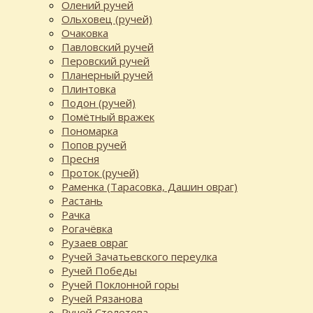
Олений ручей
Ольховец (ручей)
Очаковка
Павловский ручей
Перовский ручей
Планерный ручей
Плинтовка
Подон (ручей)
Помётный вражек
Пономарка
Попов ручей
Пресня
Проток (ручей)
Раменка (Тарасовка, Дашин овраг)
Растань
Рачка
Рогачёвка
Рузаев овраг
Ручей Зачатьевского переулка
Ручей Победы
Ручей Поклонной горы
Ручей Рязанова
Ручей Столетова