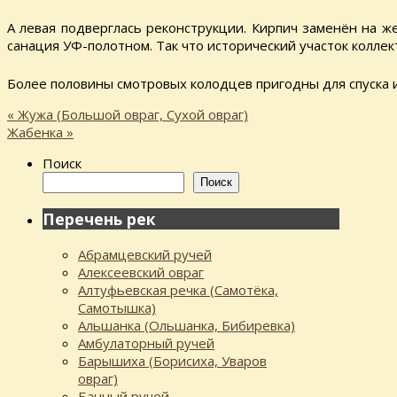
А левая подверглась реконструкции. Кирпич заменён на 
санация УФ-полотном. Так что исторический участок коллек
Более половины смотровых колодцев пригодны для спуска 
«
Жужа (Большой овраг, Сухой овраг)
Жабенка
»
Поиск
Поиск
Перечень рек
Абрамцевский ручей
Алексеевский овраг
Алтуфьевская речка (Самотёка,
Самотышка)
Альшанка (Ольшанка, Бибиревка)
Амбулаторный ручей
Барышиха (Борисиха, Уваров
овраг)
Банный ручей