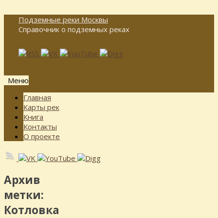
Подземные реки Москвы
Справочник о подземных реках
Меню
Перейти
Главная
к
Карты рек
содержимому
Книга
Контакты
О проекте
Архив
метки:
Котловка