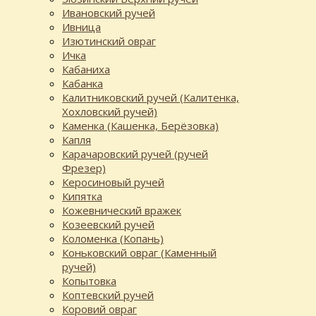
Ивановский ручей
Ивница
Изютинский овраг
Ичка
Кабаниха
Кабанка
Калитниковский ручей (Калитенка,
Хохловский ручей)
Каменка (Кашенка, Берёзовка)
Капля
Карачаровский ручей (ручей
Фрезер)
Керосиновый ручей
Кипятка
Кожевнический вражек
Козеевский ручей
Коломенка (Копань)
Коньковский овраг (Каменный
ручей)
Копытовка
Коптевский ручей
Коровий овраг