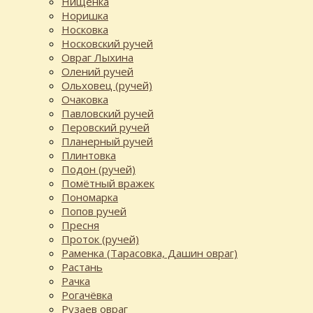
Нищенка
Норишка
Носковка
Носковский ручей
Овраг Лыхина
Олений ручей
Ольховец (ручей)
Очаковка
Павловский ручей
Перовский ручей
Планерный ручей
Плинтовка
Подон (ручей)
Помётный вражек
Пономарка
Попов ручей
Пресня
Проток (ручей)
Раменка (Тарасовка, Дашин овраг)
Растань
Рачка
Рогачёвка
Рузаев овраг