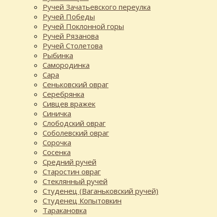
Ручей Зачатьевского переулка
Ручей Победы
Ручей Поклонной горы
Ручей Рязанова
Ручей Столетова
Рыбинка
Самородинка
Сара
Сеньковский овраг
Серебрянка
Сивцев вражек
Синичка
Слободский овраг
Соболевский овраг
Сорочка
Сосенка
Средний ручей
Старостин овраг
Стеклянный ручей
Студенец (Ваганьковский ручей)
Студенец Копытовкин
Таракановка