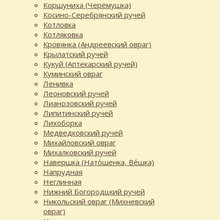
Коршуниха (Черёмушка)
Косино-Серебрянский ручей
Котловка
Котляковка
Кровянка (Андреевский овраг)
Крылатский ручей
Кукуй (Аптекарский ручей)
Куминский овраг
Ленивка
Леоновский ручей
Лианозовский ручей
Липитинский ручей
Лихоборка
Медведковский ручей
Михайловский овраг
Михалковский ручей
Навершка (Нато́шенка, Ве́шка)
Напрудная
Неглинная
Нижний Богородцкий ручей
Никольский овраг (Михневский
овраг)