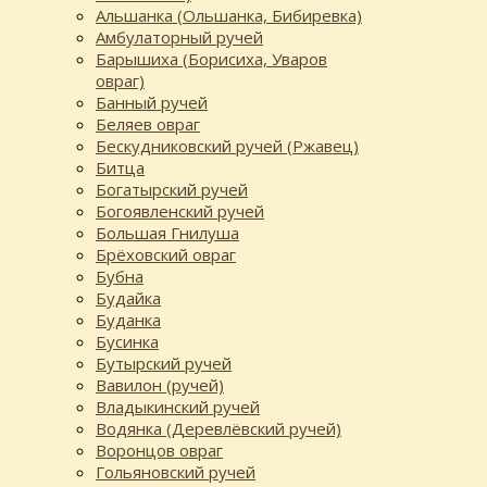
Альшанка (Ольшанка, Бибиревка)
Амбулаторный ручей
Барышиха (Борисиха, Уваров
овраг)
Банный ручей
Беляев овраг
Бескудниковский ручей (Ржавец)
Битца
Богатырский ручей
Богоявленский ручей
Большая Гнилуша
Брёховский овраг
Бубна
Будайка
Буданка
Бусинка
Бутырский ручей
Вавилон (ручей)
Владыкинский ручей
Водянка (Деревлёвский ручей)
Воронцов овраг
Гольяновский ручей