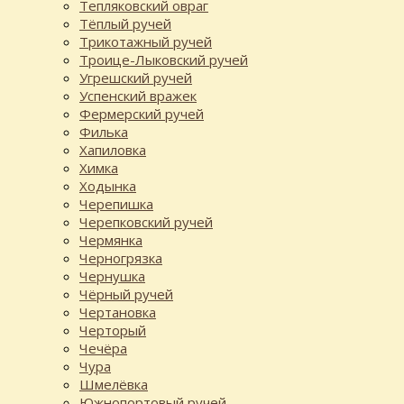
Тепляковский овраг
Тёплый ручей
Трикотажный ручей
Троице-Лыковский ручей
Угрешский ручей
Успенский вражек
Фермерский ручей
Филька
Хапиловка
Химка
Ходынка
Черепишка
Черепковский ручей
Чермянка
Черногрязка
Чернушка
Чёрный ручей
Чертановка
Черторый
Чечёра
Чура
Шмелёвка
Южнопортовый ручей