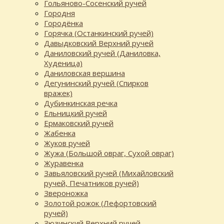
Гольяново-Сосенский ручей
Городня
Городёнка
Горячка (Останкинский ручей)
Давыдковский Верхний ручей
Даниловский ручей (Даниловка,
Худеница)
Даниловская вершина
Дегунинский ручей (Спирков
вражек)
Дубинкинская речка
Ельницкий ручей
Ермаковский ручей
Жабенка
Жуков ручей
Жужа (Большой овраг, Сухой овраг)
Журавенка
Завьяловский ручей (Михайловский
ручей, Печатников ручей)
Звероножка
Золотой рожок (Лефортовский
ручей)
Зюзинский Верхний ручей