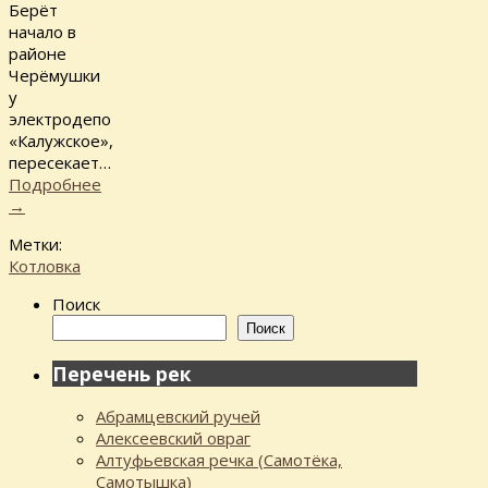
Берёт
начало в
районе
Черёмушки
у
электродепо
«Калужское»,
пересекает…
Подробнее
→
Метки:
Котловка
Поиск
Поиск
Перечень рек
Абрамцевский ручей
Алексеевский овраг
Алтуфьевская речка (Самотёка,
Самотышка)