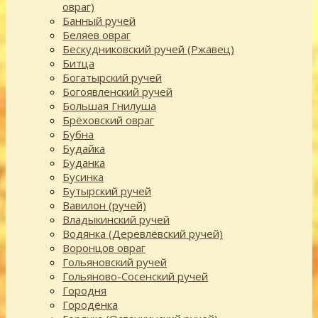
овраг)
Банный ручей
Беляев овраг
Бескудниковский ручей (Ржавец)
Битца
Богатырский ручей
Богоявленский ручей
Большая Гнилуша
Брёховский овраг
Бубна
Будайка
Буданка
Бусинка
Бутырский ручей
Вавилон (ручей)
Владыкинский ручей
Водянка (Деревлёвский ручей)
Воронцов овраг
Гольяновский ручей
Гольяново-Сосенский ручей
Городня
Городёнка