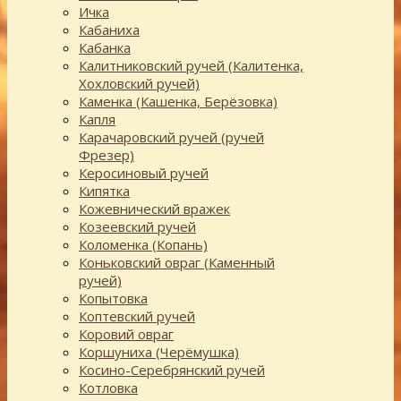
Ичка
Кабаниха
Кабанка
Калитниковский ручей (Калитенка,
Хохловский ручей)
Каменка (Кашенка, Берёзовка)
Капля
Карачаровский ручей (ручей
Фрезер)
Керосиновый ручей
Кипятка
Кожевнический вражек
Козеевский ручей
Коломенка (Копань)
Коньковский овраг (Каменный
ручей)
Копытовка
Коптевский ручей
Коровий овраг
Коршуниха (Черёмушка)
Косино-Серебрянский ручей
Котловка