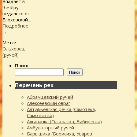
Впадает в
Чечёру
недалеко от
Елоховской…
Подробнее
→
Метки:
Ольховец
(ручей)
Поиск
Поиск
Перечень рек
Абрамцевский ручей
Алексеевский овраг
Алтуфьевская речка (Самотёка,
Самотышка)
Альшанка (Ольшанка, Бибиревка)
Амбулаторный ручей
Барышиха (Борисиха, Уваров