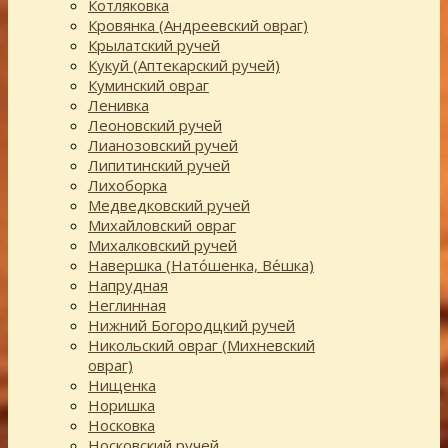
Котляковка
Кровянка (Андреевский овраг)
Крылатский ручей
Кукуй (Аптекарский ручей)
Куминский овраг
Ленивка
Леоновский ручей
Лианозовский ручей
Липитинский ручей
Лихоборка
Медведковский ручей
Михайловский овраг
Михалковский ручей
Навершка (Нато́шенка, Ве́шка)
Напрудная
Неглинная
Нижний Богородцкий ручей
Никольский овраг (Михневский
овраг)
Нищенка
Норишка
Носковка
Носковский ручей