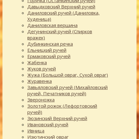
Горячка (Останкинский ручей)
Давыдковский Верхний ручей
Даниловский ручей (Даниловка,
Худеница)
Даниловская вершина
Дегунинский ручей (Спирков
вражек)
Дубинкинская речка
Ельницкий ручей
Ермаковский ручей
Жабенка
Жуков ручей
Жужа (Большой овраг, Сухой овраг)
Журавенка
Завьяловский ручей (Михайловский
ручей, Печатников ручей)
Звероножка
Золотой рожок (Лефортовский
ручей)
Зюзинский Верхний ручей
Ивановский ручей
Ивница
Изютинский овраг