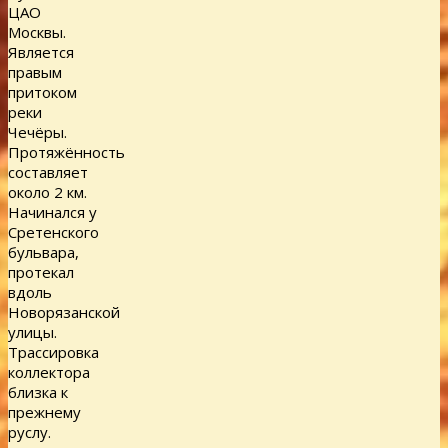
ЦАО
Москвы.
Является
правым
притоком
реки
Чечёры.
Протяжённость
составляет
около 2 км.
Начинался у
Сретенского
бульвара,
протекал
вдоль
Новорязанской
улицы.
Трассировка
коллектора
близка к
прежнему
руслу.