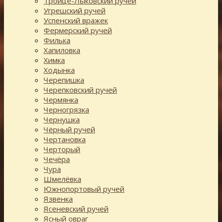
Троице-Лыковский ручей
Угрешский ручей
Успенский вражек
Фермерский ручей
Филька
Хапиловка
Химка
Ходынка
Черепишка
Черепковский ручей
Чермянка
Черногрязка
Чернушка
Чёрный ручей
Чертановка
Черторый
Чечёра
Чура
Шмелёвка
Южнопортовый ручей
Язвенка
Ясеневский ручей
Ясный овраг