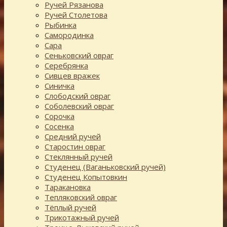
Ручей Рязанова
Ручей Столетова
Рыбинка
Самородинка
Сара
Сеньковский овраг
Серебрянка
Сивцев вражек
Синичка
Слободский овраг
Соболевский овраг
Сорочка
Сосенка
Средний ручей
Старостин овраг
Стеклянный ручей
Студенец (Ваганьковский ручей)
Студенец Копытовкин
Таракановка
Тепляковский овраг
Тёплый ручей
Трикотажный ручей