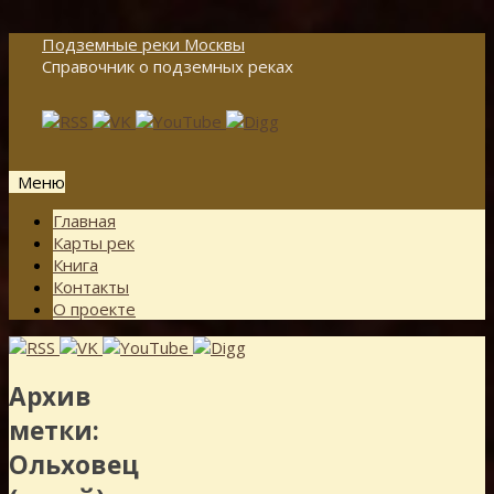
Подземные реки Москвы
Справочник о подземных реках
Меню
Перейти
Главная
к
Карты рек
содержимому
Книга
Контакты
О проекте
Архив
метки:
Ольховец