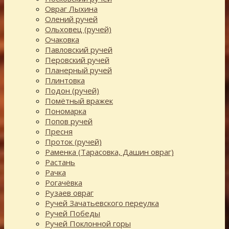
Овраг Лыхина
Олений ручей
Ольховец (ручей)
Очаковка
Павловский ручей
Перовский ручей
Планерный ручей
Плинтовка
Подон (ручей)
Помётный вражек
Пономарка
Попов ручей
Пресня
Проток (ручей)
Раменка (Тарасовка, Дашин овраг)
Растань
Рачка
Рогачёвка
Рузаев овраг
Ручей Зачатьевского переулка
Ручей Победы
Ручей Поклонной горы