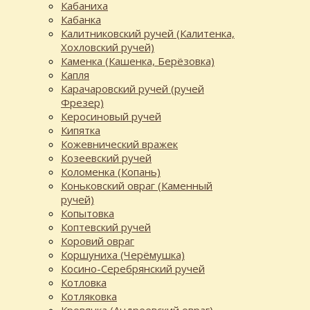
Кабаниха
Кабанка
Калитниковский ручей (Калитенка,
Хохловский ручей)
Каменка (Кашенка, Берёзовка)
Капля
Карачаровский ручей (ручей
Фрезер)
Керосиновый ручей
Кипятка
Кожевнический вражек
Козеевский ручей
Коломенка (Копань)
Коньковский овраг (Каменный
ручей)
Копытовка
Коптевский ручей
Коровий овраг
Коршуниха (Черёмушка)
Косино-Серебрянский ручей
Котловка
Котляковка