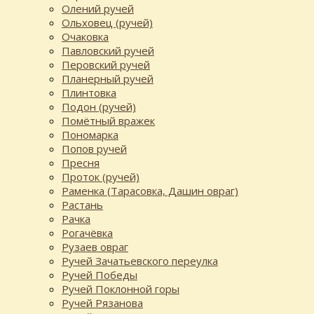
Олений ручей
Ольховец (ручей)
Очаковка
Павловский ручей
Перовский ручей
Планерный ручей
Плинтовка
Подон (ручей)
Помётный вражек
Пономарка
Попов ручей
Пресня
Проток (ручей)
Раменка (Тарасовка, Дашин овраг)
Растань
Рачка
Рогачёвка
Рузаев овраг
Ручей Зачатьевского переулка
Ручей Победы
Ручей Поклонной горы
Ручей Рязанова