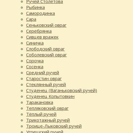
Ручей Столетова
Рыбинка
Самородинка
Сара
Сеньковский овраг
Серебрянка
Сивцев вражек
Синичка
Слободский овраг
Соболевский овраг
Сорочка
Сосенка
Средний ручей
Старостин овраг
Стеклянный ручей
Студенец (Ваганьковский ручей)
Студенец Копытовкин
Таракановка
Тепляковский овраг
Тёплый ручей
Трикотажный ручей
Троице-Лыковский ручей
Угрешский ручей