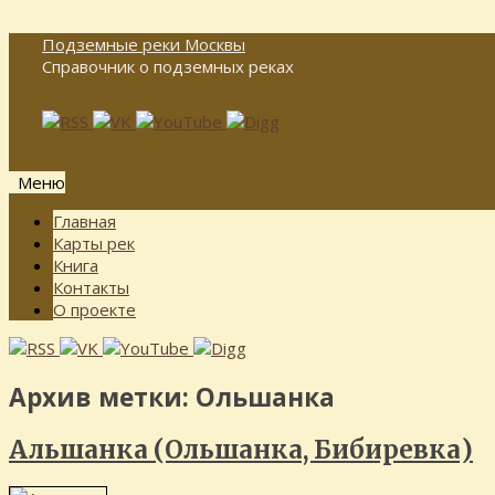
Подземные реки Москвы
Справочник о подземных реках
Меню
Перейти
Главная
к
Карты рек
содержимому
Книга
Контакты
О проекте
Архив метки:
Ольшанка
Альшанка (Ольшанка, Бибиревка)