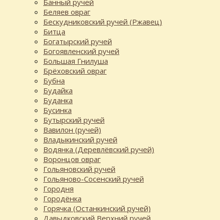
Банный ручей
Беляев овраг
Бескудниковский ручей (Ржавец)
Битца
Богатырский ручей
Богоявленский ручей
Большая Гнилуша
Брёховский овраг
Бубна
Будайка
Буданка
Бусинка
Бутырский ручей
Вавилон (ручей)
Владыкинский ручей
Водянка (Деревлёвский ручей)
Воронцов овраг
Гольяновский ручей
Гольяново-Сосенский ручей
Городня
Городёнка
Горячка (Останкинский ручей)
Давыдковский Верхний ручей