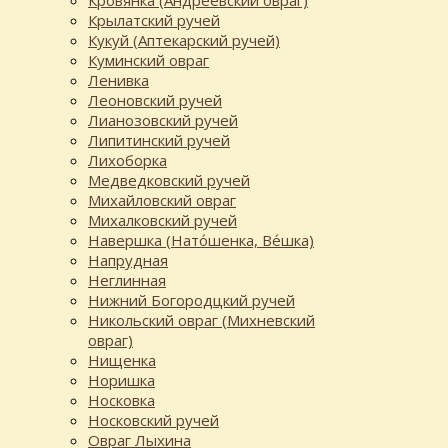
Кровянка (Андреевский овраг)
Крылатский ручей
Кукуй (Аптекарский ручей)
Куминский овраг
Ленивка
Леоновский ручей
Лианозовский ручей
Липитинский ручей
Лихоборка
Медведковский ручей
Михайловский овраг
Михалковский ручей
Навершка (Нато́шенка, Ве́шка)
Напрудная
Неглинная
Нижний Богородцкий ручей
Никольский овраг (Михневский
овраг)
Нищенка
Норишка
Носковка
Носковский ручей
Овраг Лыхина