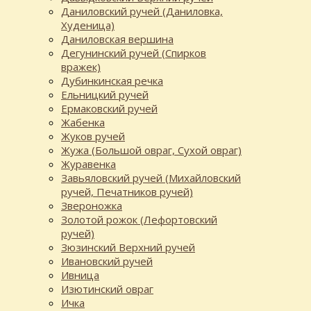
Даниловский ручей (Даниловка,
Худеница)
Даниловская вершина
Дегунинский ручей (Спирков
вражек)
Дубинкинская речка
Ельницкий ручей
Ермаковский ручей
Жабенка
Жуков ручей
Жужа (Большой овраг, Сухой овраг)
Журавенка
Завьяловский ручей (Михайловский
ручей, Печатников ручей)
Звероножка
Золотой рожок (Лефортовский
ручей)
Зюзинский Верхний ручей
Ивановский ручей
Ивница
Изютинский овраг
Ичка