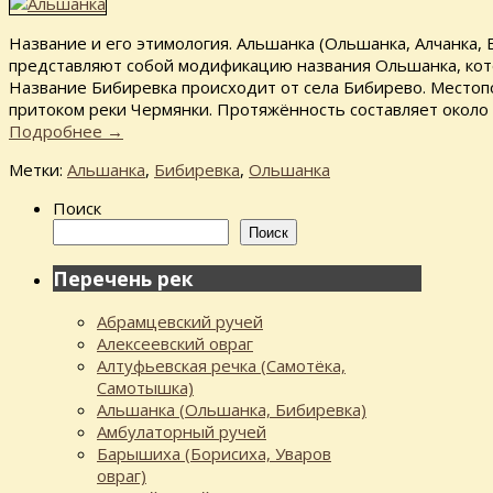
Название и его этимология. Альшанка (Ольшанка, Алчанка, 
представляют собой модификацию названия Ольшанка, кото
Название Бибиревка происходит от села Бибирево. Местоп
притоком реки Чермянки. Протяжённость составляет около 
Подробнее
→
Метки:
Альшанка
,
Бибиревка
,
Ольшанка
Поиск
Поиск
Перечень рек
Абрамцевский ручей
Алексеевский овраг
Алтуфьевская речка (Самотёка,
Самотышка)
Альшанка (Ольшанка, Бибиревка)
Амбулаторный ручей
Барышиха (Борисиха, Уваров
овраг)