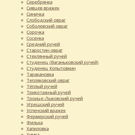
Серебрянка
Сивцев вражек
Синичка
Слободский овраг
Соболевский овраг
Сорочка
Сосенка
Средний ручей
Старостин овраг
Стеклянный ручей
Студенец (Ваганьковский ручей)
Студенец Копытовкин
Таракановка
Тепляковский овраг
Тёплый ручей
Трикотажный ручей
Троице-Лыковский ручей
Угрешский ручей
Успенский вражек
Фермерский ручей
Филька
Хапиловка
Химка