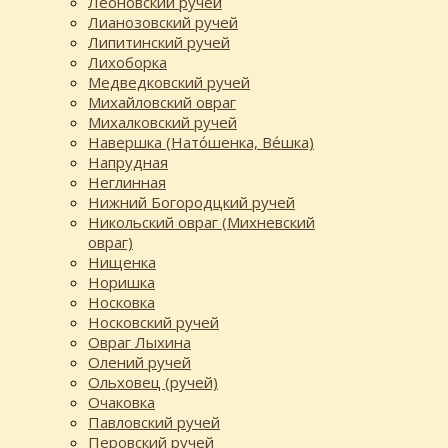
Леоновский ручей
Лианозовский ручей
Липитинский ручей
Лихоборка
Медведковский ручей
Михайловский овраг
Михалковский ручей
Навершка (Нато́шенка, Ве́шка)
Напрудная
Неглинная
Нижний Богородцкий ручей
Никольский овраг (Михневский
овраг)
Нищенка
Норишка
Носковка
Носковский ручей
Овраг Лыхина
Олений ручей
Ольховец (ручей)
Очаковка
Павловский ручей
Перовский ручей