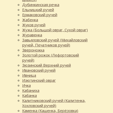
Дубинкинская речка
Ельницкий ручей
Ермаковский ручей
Жабенка
Жуков ручей
Жужа (Большой овраг, Сухой овраг)
Журавенка
Завьяловский ручей (Михайловский
ручей, Печатников ручей)
Звероножка
Золотой рожок (Лефортовский
ручей)
Зюзинский Верхний ручей
Ивановский ручей
Ивница
Изютинский овраг
Ичка
Кабаниха
Кабанка
Калитниковский ручей (Калитенка,
Хохловский ручей)
Каменка (Кашенка, Берёзовка)