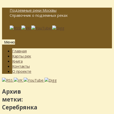
Подземные реки Москвы
Справочник о подземных реках
Меню
Перейти
Главная
к
Карты рек
содержимому
Книга
Контакты
О проекте
Архив
метки:
Серебрянка