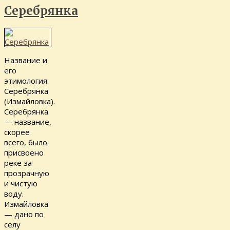
Серебрянка
Название и
его
этимология.
Серебрянка
(Измайловка).
Серебрянка
— название,
скорее
всего, было
присвоено
реке за
прозрачную
и чистую
воду.
Измайловка
— дано по
селу