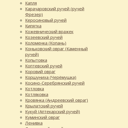
Капля
Карачаровский ручей (ручей
Фрезер)
Керосиновый ручей
Кипятка
Кожевнический вражек
Козеевский ручей
Коломенка (Копань)
Коньковский овраг (Каменный
ручей)
Копытовка
Коптевский ручей
Коровий овраг
Коршуниха (Черёмушка)
Косино-Серебрянский ручей
Котловка
Котляковка
Кровянка (Андреевский овраг)
Крылатский ручей
Кукуй (Аптекарский ручей)
Куминский овраг
Ленивка