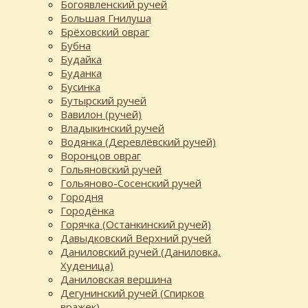
Богоявленский ручей
Большая Гнилуша
Брёховский овраг
Бубна
Будайка
Буданка
Бусинка
Бутырский ручей
Вавилон (ручей)
Владыкинский ручей
Водянка (Деревлёвский ручей)
Воронцов овраг
Гольяновский ручей
Гольяново-Сосенский ручей
Городня
Городёнка
Горячка (Останкинский ручей)
Давыдковский Верхний ручей
Даниловский ручей (Даниловка,
Худеница)
Даниловская вершина
Дегунинский ручей (Спирков
вражек)