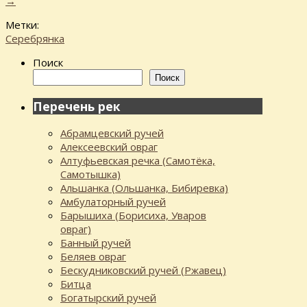
→
Метки:
Серебрянка
Поиск
Поиск
Перечень рек
Абрамцевский ручей
Алексеевский овраг
Алтуфьевская речка (Самотёка,
Самотышка)
Альшанка (Ольшанка, Бибиревка)
Амбулаторный ручей
Барышиха (Борисиха, Уваров
овраг)
Банный ручей
Беляев овраг
Бескудниковский ручей (Ржавец)
Битца
Богатырский ручей