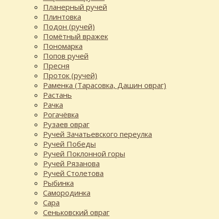
Планерный ручей
Плинтовка
Подон (ручей)
Помётный вражек
Пономарка
Попов ручей
Пресня
Проток (ручей)
Раменка (Тарасовка, Дашин овраг)
Растань
Рачка
Рогачёвка
Рузаев овраг
Ручей Зачатьевского переулка
Ручей Победы
Ручей Поклонной горы
Ручей Рязанова
Ручей Столетова
Рыбинка
Самородинка
Сара
Сеньковский овраг