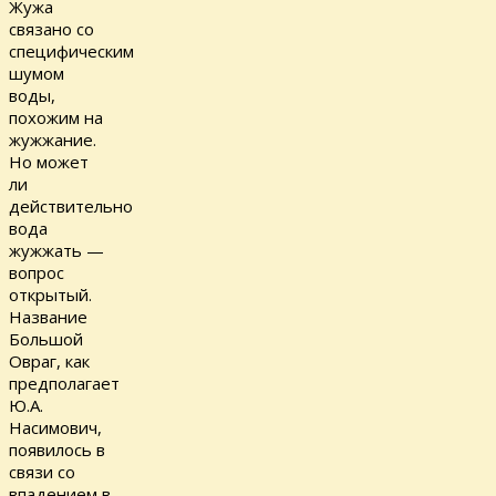
Жужа
связано со
специфическим
шумом
воды,
похожим на
жужжание.
Но может
ли
действительно
вода
жужжать —
вопрос
открытый.
Название
Большой
Овраг, как
предполагает
Ю.А.
Насимович,
появилось в
связи со
впадением в