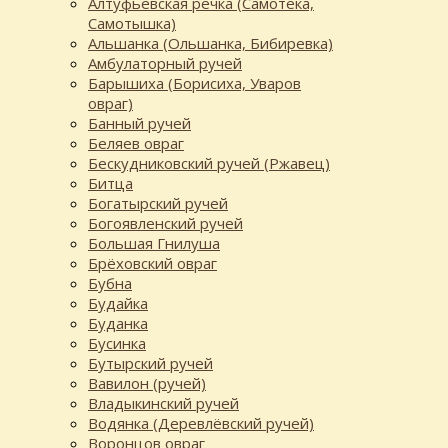
Алтуфьевская речка (Самотёка,
Самотышка)
Альшанка (Ольшанка, Бибиревка)
Амбулаторный ручей
Барышиха (Борисиха, Уваров
овраг)
Банный ручей
Беляев овраг
Бескудниковский ручей (Ржавец)
Битца
Богатырский ручей
Богоявленский ручей
Большая Гнилуша
Брёховский овраг
Бубна
Будайка
Буданка
Бусинка
Бутырский ручей
Вавилон (ручей)
Владыкинский ручей
Водянка (Деревлёвский ручей)
Воронцов овраг