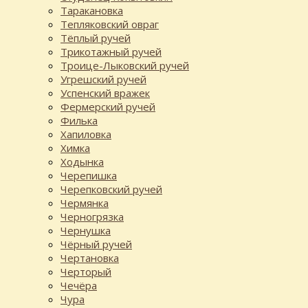
Таракановка
Тепляковский овраг
Тёплый ручей
Трикотажный ручей
Троице-Лыковский ручей
Угрешский ручей
Успенский вражек
Фермерский ручей
Филька
Хапиловка
Химка
Ходынка
Черепишка
Черепковский ручей
Чермянка
Черногрязка
Чернушка
Чёрный ручей
Чертановка
Черторый
Чечёра
Чура