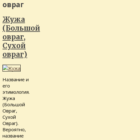
овраг
Жужа
(Большой
овраг,
Сухой
овраг)
Название и
его
этимология.
Жужа
(Большой
Овраг,
Сухой
Овраг).
Вероятно,
название