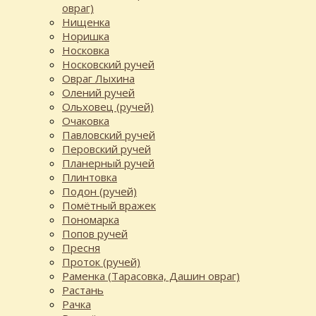
овраг)
Нищенка
Норишка
Носковка
Носковский ручей
Овраг Лыхина
Олений ручей
Ольховец (ручей)
Очаковка
Павловский ручей
Перовский ручей
Планерный ручей
Плинтовка
Подон (ручей)
Помётный вражек
Пономарка
Попов ручей
Пресня
Проток (ручей)
Раменка (Тарасовка, Дашин овраг)
Растань
Рачка