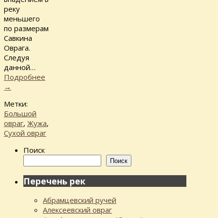
реку
меньшего
по размерам
Савкина
Оврага.
Следуя
данной…
Подробнее
→
Метки:
Большой
овраг
,
Жужа
,
Сухой овраг
Поиск
Поиск
Перечень рек
Абрамцевский ручей
Алексеевский овраг