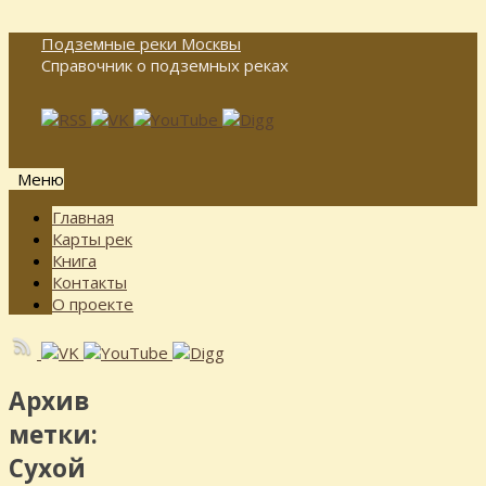
Подземные реки Москвы
Справочник о подземных реках
Меню
Перейти
Главная
к
Карты рек
содержимому
Книга
Контакты
О проекте
Архив
метки:
Сухой