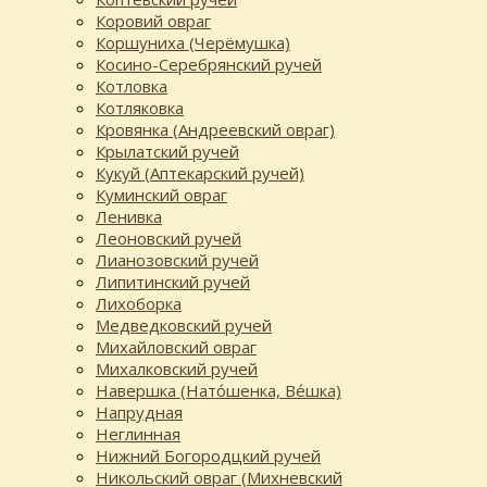
Коровий овраг
Коршуниха (Черёмушка)
Косино-Серебрянский ручей
Котловка
Котляковка
Кровянка (Андреевский овраг)
Крылатский ручей
Кукуй (Аптекарский ручей)
Куминский овраг
Ленивка
Леоновский ручей
Лианозовский ручей
Липитинский ручей
Лихоборка
Медведковский ручей
Михайловский овраг
Михалковский ручей
Навершка (Нато́шенка, Ве́шка)
Напрудная
Неглинная
Нижний Богородцкий ручей
Никольский овраг (Михневский