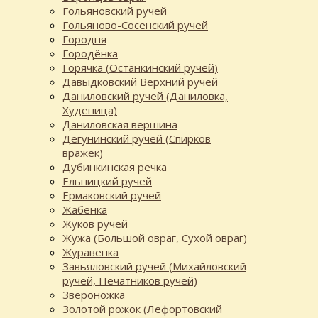
Гольяновский ручей
Гольяново-Сосенский ручей
Городня
Городёнка
Горячка (Останкинский ручей)
Давыдковский Верхний ручей
Даниловский ручей (Даниловка,
Худеница)
Даниловская вершина
Дегунинский ручей (Спирков
вражек)
Дубинкинская речка
Ельницкий ручей
Ермаковский ручей
Жабенка
Жуков ручей
Жужа (Большой овраг, Сухой овраг)
Журавенка
Завьяловский ручей (Михайловский
ручей, Печатников ручей)
Звероножка
Золотой рожок (Лефортовский