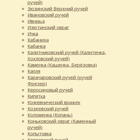
ручей)
Зюзинский Верхний ручей
Ивановский ручей
Ивница
Изютинский овраг
Ичка
Кабаниха
Кабанка
Калитниковский ручей (Калитенка,
Хохловский ручей)
Каменка (Кашенка, Берёзовка)
Капля
Карачаровский ручей (ручей
Фрезер)
Керосиновый ручей
Кипятка
Кожевнический вражек
Козеевский ручей
Коломенка (Копань)
Коньковский овраг (Каменный
ручей)
Копытовка
Коптевский ручей