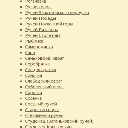
Рогачёвка
Рузаев овраг
Ручей Зачатьевского переулка
Ручей Победы
Ручей Поклонной горы
Ручей Рязанова
Ручей Столетова
Рыбинка
Самородинка
Сара
Сеньковский овраг
Серебрянка
Сивцев вражек
Синичка
Слободский овраг
Соболевский овраг
Сорочка
Сосенка
Средний ручей
Старостин овраг
Стеклянный ручей
Студенец (Ваганьковский ручей)
Студенец Копытовкин