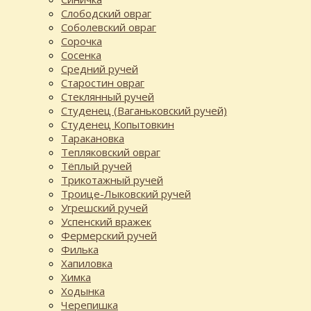
Слободский овраг
Соболевский овраг
Сорочка
Сосенка
Средний ручей
Старостин овраг
Стеклянный ручей
Студенец (Ваганьковский ручей)
Студенец Копытовкин
Таракановка
Тепляковский овраг
Тёплый ручей
Трикотажный ручей
Троице-Лыковский ручей
Угрешский ручей
Успенский вражек
Фермерский ручей
Филька
Хапиловка
Химка
Ходынка
Черепишка