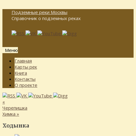
Подземные реки Москвы
Справочник о подземных реках
Меню
Перейти
Главная
к
Карты рек
содержимому
Книга
Контакты
О проекте
«
Черепишка
Химка
»
Ходынка