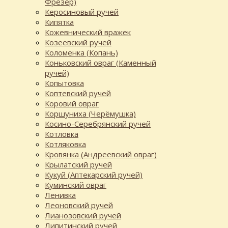
Фрезер)
Керосиновый ручей
Кипятка
Кожевнический вражек
Козеевский ручей
Коломенка (Копань)
Коньковский овраг (Каменный
ручей)
Копытовка
Коптевский ручей
Коровий овраг
Коршуниха (Черёмушка)
Косино-Серебрянский ручей
Котловка
Котляковка
Кровянка (Андреевский овраг)
Крылатский ручей
Кукуй (Аптекарский ручей)
Куминский овраг
Ленивка
Леоновский ручей
Лианозовский ручей
Липитинский ручей