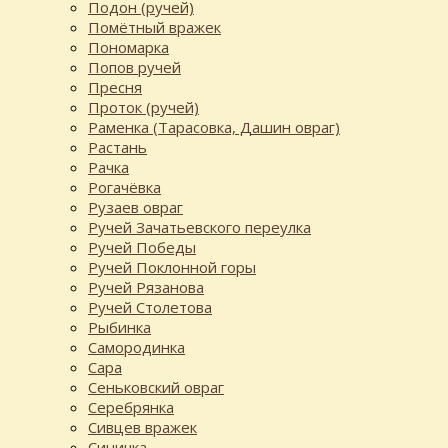
Подон (ручей)
Помётный вражек
Пономарка
Попов ручей
Пресня
Проток (ручей)
Раменка (Тарасовка, Дашин овраг)
Растань
Рачка
Рогачёвка
Рузаев овраг
Ручей Зачатьевского переулка
Ручей Победы
Ручей Поклонной горы
Ручей Рязанова
Ручей Столетова
Рыбинка
Самородинка
Сара
Сеньковский овраг
Серебрянка
Сивцев вражек
Синичка