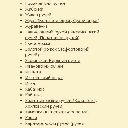
Ермаковский ручей
Жабенка
Жуков ручей
Жужа (Большой овраг, Сухой овраг)
Журавенка
Завьяловский ручей (Михайловский
ручей, Печатников ручей)
Звероножка
Золотой рожок (Лефортовский
ручей)
Зюзинский Верхний ручей
Ивановский ручей
Ивница
Изютинский овраг
Ичка
Кабаниха
Кабанка
Калитниковский ручей (Калитенка,
Хохловский ручей)
Каменка (Кашенка, Берёзовка)
Капля
Карачаровский ручей (ручей