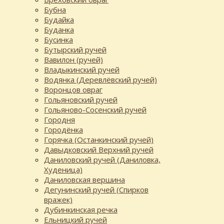
Бубна
Будайка
Буданка
Бусинка
Бутырский ручей
Вавилон (ручей)
Владыкинский ручей
Водянка (Деревлёвский ручей)
Воронцов овраг
Гольяновский ручей
Гольяново-Сосенский ручей
Городня
Городёнка
Горячка (Останкинский ручей)
Давыдковский Верхний ручей
Даниловский ручей (Даниловка,
Худеница)
Даниловская вершина
Дегунинский ручей (Спирков
вражек)
Дубинкинская речка
Ельницкий ручей