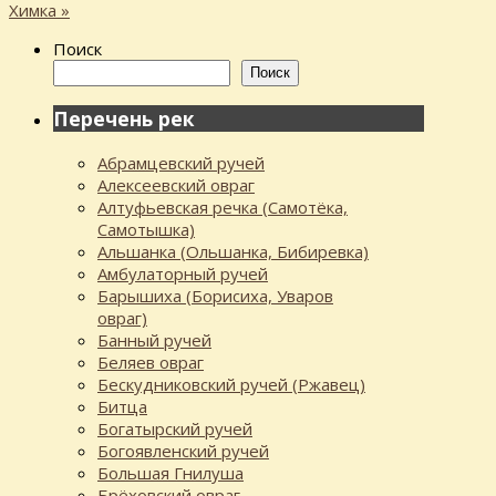
Химка
»
Поиск
Поиск
Перечень рек
Абрамцевский ручей
Алексеевский овраг
Алтуфьевская речка (Самотёка,
Самотышка)
Альшанка (Ольшанка, Бибиревка)
Амбулаторный ручей
Барышиха (Борисиха, Уваров
овраг)
Банный ручей
Беляев овраг
Бескудниковский ручей (Ржавец)
Битца
Богатырский ручей
Богоявленский ручей
Большая Гнилуша
Брёховский овраг