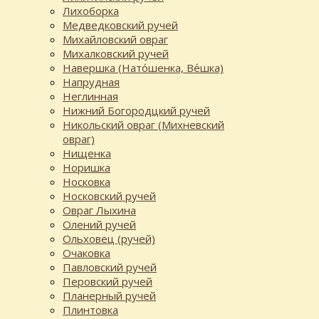
Лихоборка
Медведковский ручей
Михайловский овраг
Михалковский ручей
Навершка (Нато́шенка, Ве́шка)
Напрудная
Неглинная
Нижний Богородцкий ручей
Никольский овраг (Михневский
овраг)
Нищенка
Норишка
Носковка
Носковский ручей
Овраг Лыхина
Олений ручей
Ольховец (ручей)
Очаковка
Павловский ручей
Перовский ручей
Планерный ручей
Плинтовка