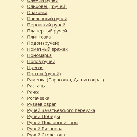
Ольховец (ручей)
Очаковка
Павловский ручей
Перовский ручей
Планерный ручей
Плинтовка
Подон (ручей)
Помётный вражек
Пономарка
Попов ручей
Пресня
Проток (ручей)
Раменка (Тарасовка, Дашин овраг)
Растань
Рачка
Рогачёвка
Рузаев овраг
Ручей Зачатьевского переулка
Ручей Победы
Ручей Поклонной горы
Ручей Рязанова
Ручей Столетова