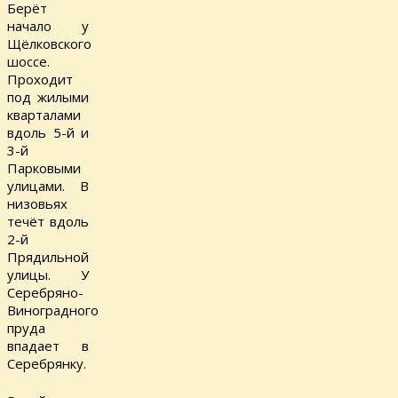
Берёт
начало у
Щёлковского
шоссе.
Проходит
под жилыми
кварталами
вдоль 5-й и
3-й
Парковыми
улицами. В
низовьях
течёт вдоль
2-й
Прядильной
улицы. У
Серебряно-
Виноградного
пруда
впадает в
Серебрянку.