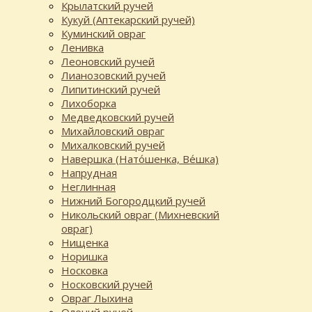
Крылатский ручей
Кукуй (Аптекарский ручей)
Куминский овраг
Ленивка
Леоновский ручей
Лианозовский ручей
Липитинский ручей
Лихоборка
Медведковский ручей
Михайловский овраг
Михалковский ручей
Навершка (Нато́шенка, Ве́шка)
Напрудная
Неглинная
Нижний Богородцкий ручей
Никольский овраг (Михневский
овраг)
Нищенка
Норишка
Носковка
Носковский ручей
Овраг Лыхина
Олений ручей