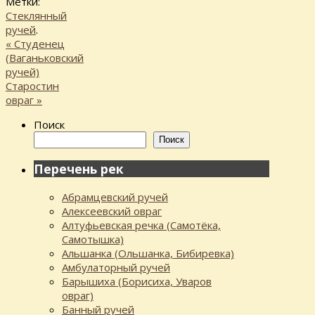
Метки:
Стеклянный
ручей
.
«
Студенец
(Ваганьковский
ручей)
Старостин
овраг
»
Поиск
Поиск
Перечень рек
Абрамцевский ручей
Алексеевский овраг
Алтуфьевская речка (Самотёка,
Самотышка)
Альшанка (Ольшанка, Бибиревка)
Амбулаторный ручей
Барышиха (Борисиха, Уваров
овраг)
Банный ручей