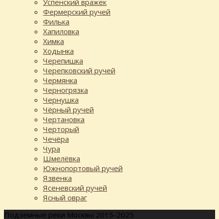
Успенский вражек
Фермерский ручей
Филька
Хапиловка
Химка
Ходынка
Черепишка
Черепковский ручей
Чермянка
Черногрязка
Чернушка
Чёрный ручей
Чертановка
Черторый
Чечёра
Чура
Шмелёвка
Южнопортовый ручей
Язвенка
Ясеневский ручей
Ясный овраг
Подземные реки Москвы 2015-2025