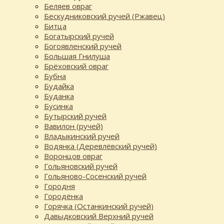
Беляев овраг
Бескудниковский ручей (Ржавец)
Битца
Богатырский ручей
Богоявленский ручей
Большая Гнилуша
Брёховский овраг
Бубна
Будайка
Буданка
Бусинка
Бутырский ручей
Вавилон (ручей)
Владыкинский ручей
Водянка (Деревлёвский ручей)
Воронцов овраг
Гольяновский ручей
Гольяново-Сосенский ручей
Городня
Городёнка
Горячка (Останкинский ручей)
Давыдковский Верхний ручей