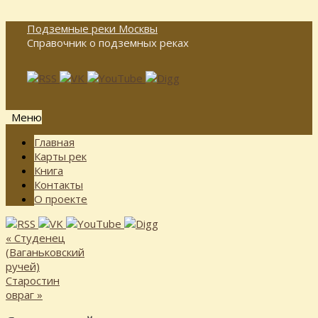
Подземные реки Москвы
Справочник о подземных реках
Меню
Перейти
Главная
к
Карты рек
содержимому
Книга
Контакты
О проекте
«
Студенец
(Ваганьковский
ручей)
Старостин
овраг
»