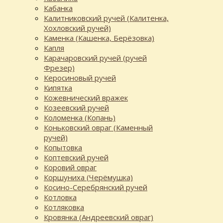
Кабанка
Калитниковский ручей (Калитенка,
Хохловский ручей)
Каменка (Кашенка, Берёзовка)
Капля
Карачаровский ручей (ручей
Фрезер)
Керосиновый ручей
Кипятка
Кожевнический вражек
Козеевский ручей
Коломенка (Копань)
Коньковский овраг (Каменный
ручей)
Копытовка
Коптевский ручей
Коровий овраг
Коршуниха (Черёмушка)
Косино-Серебрянский ручей
Котловка
Котляковка
Кровянка (Андреевский овраг)