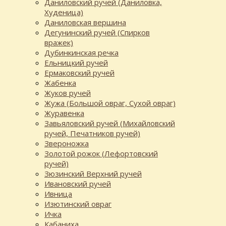
Даниловский ручей (Даниловка,
Худеница)
Даниловская вершина
Дегунинский ручей (Спирков
вражек)
Дубинкинская речка
Ельницкий ручей
Ермаковский ручей
Жабенка
Жуков ручей
Жужа (Большой овраг, Сухой овраг)
Журавенка
Завьяловский ручей (Михайловский
ручей, Печатников ручей)
Звероножка
Золотой рожок (Лефортовский
ручей)
Зюзинский Верхний ручей
Ивановский ручей
Ивница
Изютинский овраг
Ичка
Кабаниха