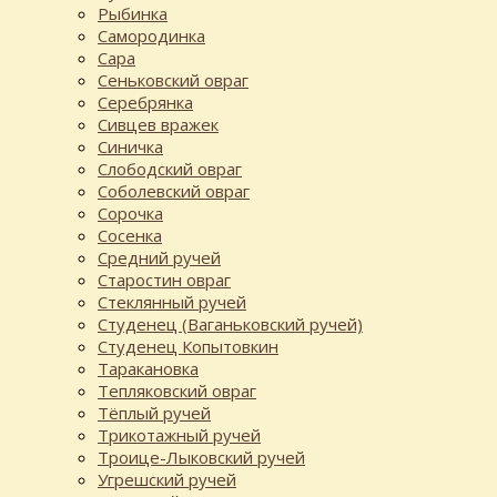
Рыбинка
Самородинка
Сара
Сеньковский овраг
Серебрянка
Сивцев вражек
Синичка
Слободский овраг
Соболевский овраг
Сорочка
Сосенка
Средний ручей
Старостин овраг
Стеклянный ручей
Студенец (Ваганьковский ручей)
Студенец Копытовкин
Таракановка
Тепляковский овраг
Тёплый ручей
Трикотажный ручей
Троице-Лыковский ручей
Угрешский ручей