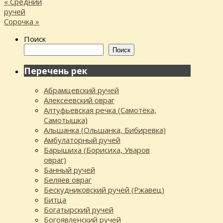
«
Средний
ручей
Сорочка
»
Поиск
Поиск
Перечень рек
Абрамцевский ручей
Алексеевский овраг
Алтуфьевская речка (Самотёка,
Самотышка)
Альшанка (Ольшанка, Бибиревка)
Амбулаторный ручей
Барышиха (Борисиха, Уваров
овраг)
Банный ручей
Беляев овраг
Бескудниковский ручей (Ржавец)
Битца
Богатырский ручей
Богоявленский ручей