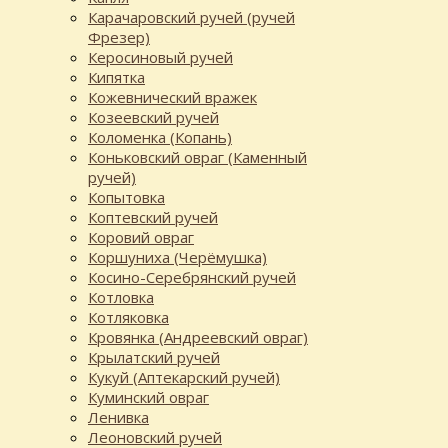
Карачаровский ручей (ручей
Фрезер)
Керосиновый ручей
Кипятка
Кожевнический вражек
Козеевский ручей
Коломенка (Копань)
Коньковский овраг (Каменный
ручей)
Копытовка
Коптевский ручей
Коровий овраг
Коршуниха (Черёмушка)
Косино-Серебрянский ручей
Котловка
Котляковка
Кровянка (Андреевский овраг)
Крылатский ручей
Кукуй (Аптекарский ручей)
Куминский овраг
Ленивка
Леоновский ручей