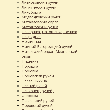
Лианозовский ручей
Липитинский ручей
Лихоборка
Медведковский ручей
Михайловский овраг
Михалковский ручей
Навершка (Нато́шенка, Ве́шка)
Напрудная
Неглинная
Нижний Богородцкий ручей
Никольский овраг (Михневский
овраг)
Нищенка
Норишка
Носковка
Носковский ручей
Овраг Лыхина
Олений ручей
Ольховец (ручей)
Очаковка
Павловский ручей
Перовский ручей