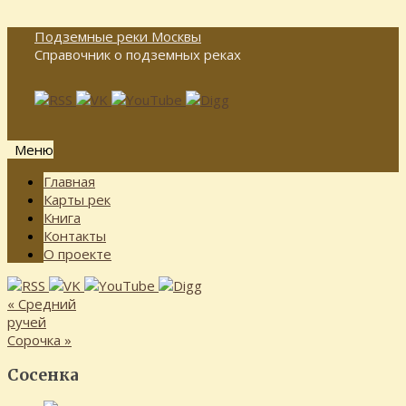
Подземные реки Москвы
Справочник о подземных реках
Меню
Перейти
Главная
к
Карты рек
содержимому
Книга
Контакты
О проекте
«
Средний
ручей
Сорочка
»
Сосенка