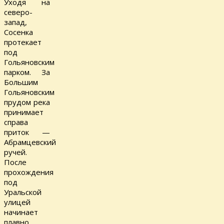
Уходя на
северо-
запад,
Сосенка
протекает
под
Гольяновским
парком. За
Большим
Гольяновским
прудом река
принимает
справа
приток —
Абрамцевский
ручей.
После
прохождения
под
Уральской
улицей
начинает
плавно