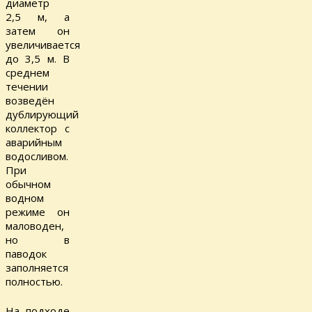
диаметр
2,5 м, а
затем он
увеличивается
до 3,5 м. В
среднем
течении
возведён
дублирующий
коллектор с
аварийным
водосливом.
При
обычном
водном
режиме он
маловоден,
но в
паводок
заполняется
полностью.
На подходе