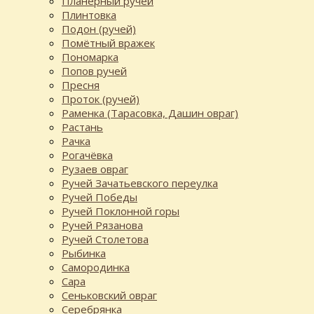
Планерный ручей
Плинтовка
Подон (ручей)
Помётный вражек
Пономарка
Попов ручей
Пресня
Проток (ручей)
Раменка (Тарасовка, Дашин овраг)
Растань
Рачка
Рогачёвка
Рузаев овраг
Ручей Зачатьевского переулка
Ручей Победы
Ручей Поклонной горы
Ручей Рязанова
Ручей Столетова
Рыбинка
Самородинка
Сара
Сеньковский овраг
Серебрянка