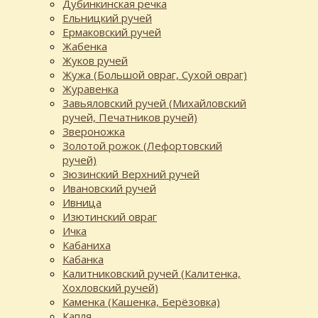
Дубинкинская речка
Ельницкий ручей
Ермаковский ручей
Жабенка
Жуков ручей
Жужа (Большой овраг, Сухой овраг)
Журавенка
Завьяловский ручей (Михайловский
ручей, Печатников ручей)
Звероножка
Золотой рожок (Лефортовский
ручей)
Зюзинский Верхний ручей
Ивановский ручей
Ивница
Изютинский овраг
Ичка
Кабаниха
Кабанка
Калитниковский ручей (Калитенка,
Хохловский ручей)
Каменка (Кашенка, Берёзовка)
Капля