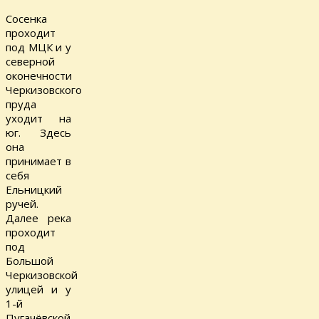
Сосенка
проходит
под МЦК и у
северной
оконечности
Черкизовского
пруда
уходит на
юг. Здесь
она
принимает в
себя
Ельницкий
ручей.
Далее река
проходит
под
Большой
Черкизовской
улицей и у
1-й
Пугачёвской