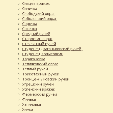
Сивцев вражек
Синичка
Слободский овраг
Соболевский овраг
Сорочка
Сосенка
Средний ручей
Старостин овраг
Стеклянный ручей
Студенец (Ваганьковский ручей)
Студенец Копытовкин
Таракановка
Тепляковский овраг
Тёплый ручей
Трикотажный ручей
Троице-Лыковский ручей
Угрешский ручей
Успенский вражек
Фермерский ручей
Филька
Хапиловка
Химка