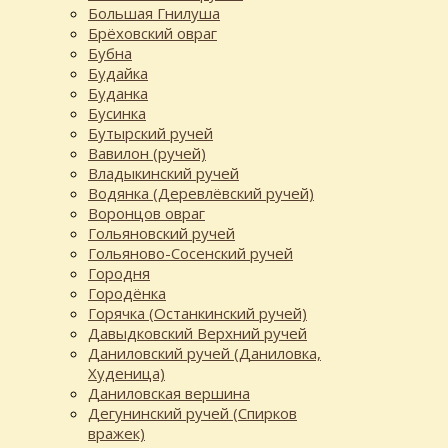
Большая Гнилуша
Брёховский овраг
Бубна
Будайка
Буданка
Бусинка
Бутырский ручей
Вавилон (ручей)
Владыкинский ручей
Водянка (Деревлёвский ручей)
Воронцов овраг
Гольяновский ручей
Гольяново-Сосенский ручей
Городня
Городёнка
Горячка (Останкинский ручей)
Давыдковский Верхний ручей
Даниловский ручей (Даниловка,
Худеница)
Даниловская вершина
Дегунинский ручей (Спирков
вражек)