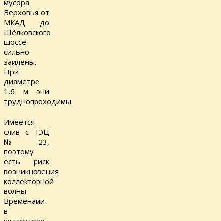
мусора.
Верховья от
МКАД до
Щёлковского
шоссе
сильно
заилены.
При
диаметре
1,6 м они
труднопроходимы.
Имеется
слив с ТЭЦ
№23,
поэтому
есть риск
возникновения
коллекторной
волны.
Временами
в
коллекторе