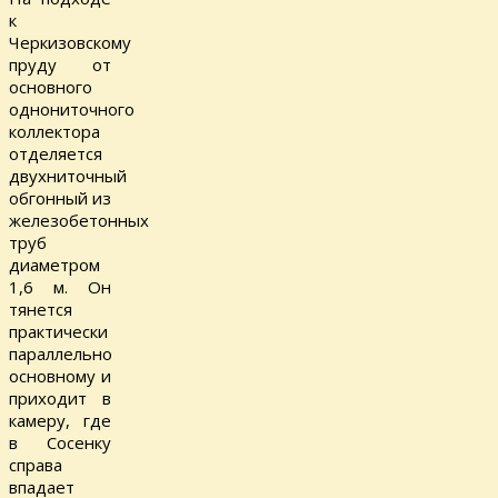
к
Черкизовскому
пруду от
основного
однониточного
коллектора
отделяется
двухниточный
обгонный из
железобетонных
труб
диаметром
1,6 м. Он
тянется
практически
параллельно
основному и
приходит в
камеру, где
в Сосенку
справа
впадает