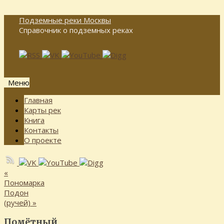
Подземные реки Москвы
Справочник о подземных реках
Меню
Перейти
Главная
к
Карты рек
содержимому
Книга
Контакты
О проекте
«
Пономарка
Подон
(ручей)
»
Помётный