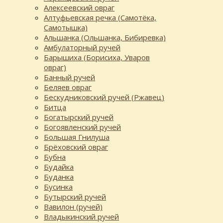
Алексеевский овраг
Алтуфьевская речка (Самотёка,
Самотышка)
Альшанка (Ольшанка, Бибиревка)
Амбулаторный ручей
Барышиха (Борисиха, Уваров
овраг)
Банный ручей
Беляев овраг
Бескудниковский ручей (Ржавец)
Битца
Богатырский ручей
Богоявленский ручей
Большая Гнилуша
Брёховский овраг
Бубна
Будайка
Буданка
Бусинка
Бутырский ручей
Вавилон (ручей)
Владыкинский ручей