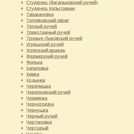
Студенец (Ваганьковский ручей)
Студенец Копытовкин
Таракановка
Тепляковский овраг
Тёплый ручей
Трикотажный ручей
Троице-Лыковский ручей
Угрешский ручей
Успенский вражек
Фермерский ручей
Филька
Хапиловка
Химка
Ходынка
Черепишка
Черепковский ручей
Чермянка
Черногрязка
Чернушка
Чёрный ручей
Чертановка
Черторый
Чечёра