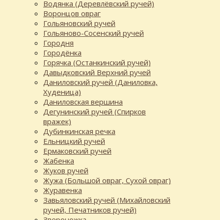
Водянка (Деревлёвский ручей)
Воронцов овраг
Гольяновский ручей
Гольяново-Сосенский ручей
Городня
Городёнка
Горячка (Останкинский ручей)
Давыдковский Верхний ручей
Даниловский ручей (Даниловка,
Худеница)
Даниловская вершина
Дегунинский ручей (Спирков
вражек)
Дубинкинская речка
Ельницкий ручей
Ермаковский ручей
Жабенка
Жуков ручей
Жужа (Большой овраг, Сухой овраг)
Журавенка
Завьяловский ручей (Михайловский
ручей, Печатников ручей)
Звероножка