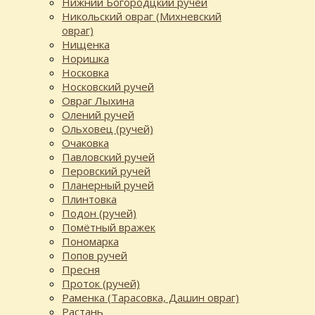
Нижний Богородцкий ручей
Никольский овраг (Михневский
овраг)
Нищенка
Норишка
Носковка
Носковский ручей
Овраг Лыхина
Олений ручей
Ольховец (ручей)
Очаковка
Павловский ручей
Перовский ручей
Планерный ручей
Плинтовка
Подон (ручей)
Помётный вражек
Пономарка
Попов ручей
Пресня
Проток (ручей)
Раменка (Тарасовка, Дашин овраг)
Растань