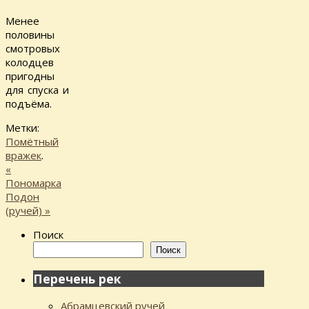
Менее
половины
смотровых
колодцев
пригодны
для спуска и
подъёма.
Метки:
Помётный
вражек
.
«
Пономарка
Подон
(ручей)
»
Поиск
Поиск
Перечень рек
Абрамцевский ручей