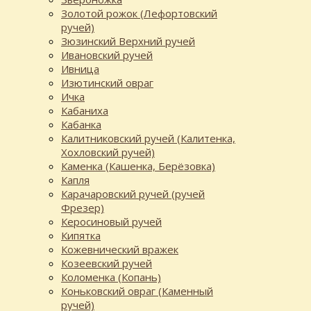
Золотой рожок (Лефортовский
ручей)
Зюзинский Верхний ручей
Ивановский ручей
Ивница
Изютинский овраг
Ичка
Кабаниха
Кабанка
Калитниковский ручей (Калитенка,
Хохловский ручей)
Каменка (Кашенка, Берёзовка)
Капля
Карачаровский ручей (ручей
Фрезер)
Керосиновый ручей
Кипятка
Кожевнический вражек
Козеевский ручей
Коломенка (Копань)
Коньковский овраг (Каменный
ручей)