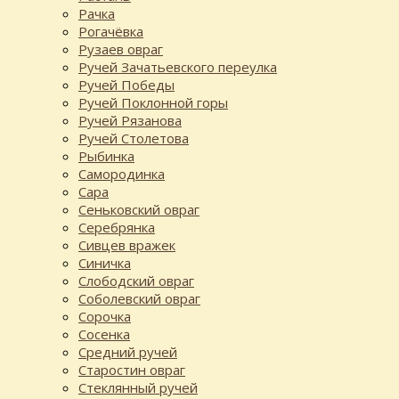
Рачка
Рогачёвка
Рузаев овраг
Ручей Зачатьевского переулка
Ручей Победы
Ручей Поклонной горы
Ручей Рязанова
Ручей Столетова
Рыбинка
Самородинка
Сара
Сеньковский овраг
Серебрянка
Сивцев вражек
Синичка
Слободский овраг
Соболевский овраг
Сорочка
Сосенка
Средний ручей
Старостин овраг
Стеклянный ручей