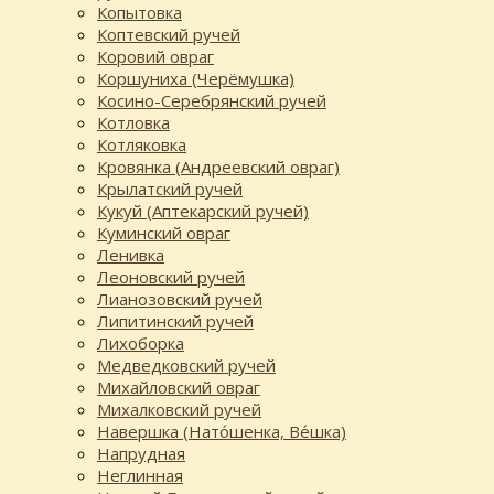
Копытовка
Коптевский ручей
Коровий овраг
Коршуниха (Черёмушка)
Косино-Серебрянский ручей
Котловка
Котляковка
Кровянка (Андреевский овраг)
Крылатский ручей
Кукуй (Аптекарский ручей)
Куминский овраг
Ленивка
Леоновский ручей
Лианозовский ручей
Липитинский ручей
Лихоборка
Медведковский ручей
Михайловский овраг
Михалковский ручей
Навершка (Нато́шенка, Ве́шка)
Напрудная
Неглинная