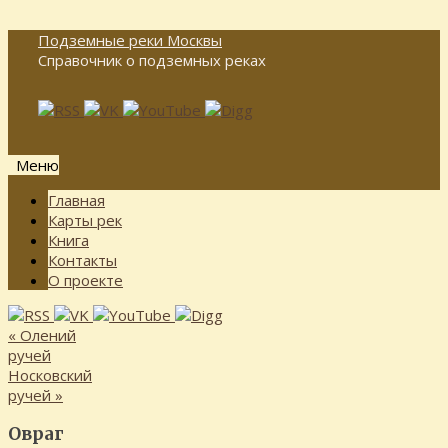
Подземные реки Москвы
Справочник о подземных реках
Меню
Перейти
Главная
к
Карты рек
содержимому
Книга
Контакты
О проекте
«
Олений
ручей
Носковский
ручей
»
Овраг