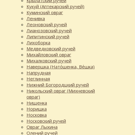
Крылатский ручей
Кукуй (Аптекарский ручей)
Куминский овраг
Ленивка
Леоновский ручей
Лианозовский ручей
Липитинский ручей
Лихоборка
Медведковский ручей
Михайловский овраг
Михалковский ручей
Навершка (Нато́шенка, Ве́шка)
Напрудная
Неглинная
Нижний Богородцкий ручей
Никольский овраг (Михневский
овраг)
Нищенка
Норишка
Носковка
Носковский ручей
Овраг Лыхина
Олений ручей