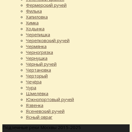
Фермерский ручей
Филька
Хапиловка
Химка
Ходынка
Черепишка
Черепковский ручей
Чермянка
Черногрязка
Чернушка
Чёрный ручей
Чертановка
Черторый
Чечёра
Чура
Шмелёвка
Южнопортовый ручей
Язвенка
Ясеневский ручей
Ясный овраг
Подземные реки Москвы 2015-2025