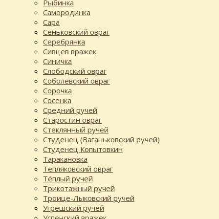
Рыбинка
Самородинка
Сара
Сеньковский овраг
Серебрянка
Сивцев вражек
Синичка
Слободский овраг
Соболевский овраг
Сорочка
Сосенка
Средний ручей
Старостин овраг
Стеклянный ручей
Студенец (Ваганьковский ручей)
Студенец Копытовкин
Таракановка
Тепляковский овраг
Тёплый ручей
Трикотажный ручей
Троице-Лыковский ручей
Угрешский ручей
Успенский вражек