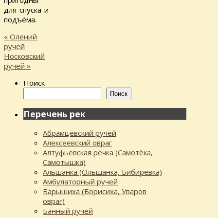
пригодны
для спуска и
подъёма.
«
Олений
ручей
Носковский
ручей
»
Поиск
Поиск
Перечень рек
Абрамцевский ручей
Алексеевский овраг
Алтуфьевская речка (Самотёка,
Самотышка)
Альшанка (Ольшанка, Бибиревка)
Амбулаторный ручей
Барышиха (Борисиха, Уваров
овраг)
Банный ручей