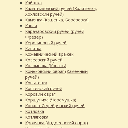
Кабанка
Калитниковский ручей (Калитенка,
Хохловский ручей)
Каменка (Кашенка, Берёзовка)
Капля
Карачаровский ручей (ручей
Фрезер)
Керосиновый ручей
Кипятка
Кожевнический вражек
Козеевский ручей
Коломенка (Копань)
Коньковский овраг (Каменный
ручей)
Копытовка
Коптевский ручей
Коровий овраг
Коршуниха (Черёмушка)
Косино-Серебрянский ручей
Котловка
Котляковка
Кровянка (Андреевский овраг)