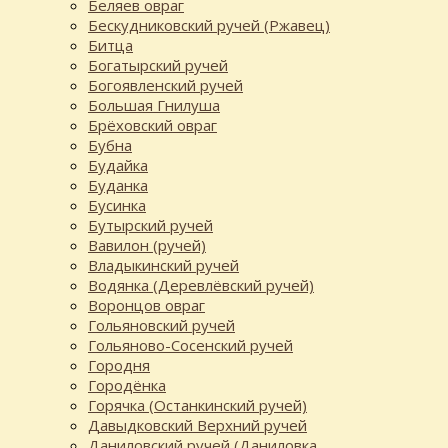
Беляев овраг
Бескудниковский ручей (Ржавец)
Битца
Богатырский ручей
Богоявленский ручей
Большая Гнилуша
Брёховский овраг
Бубна
Будайка
Буданка
Бусинка
Бутырский ручей
Вавилон (ручей)
Владыкинский ручей
Водянка (Деревлёвский ручей)
Воронцов овраг
Гольяновский ручей
Гольяново-Сосенский ручей
Городня
Городёнка
Горячка (Останкинский ручей)
Давыдковский Верхний ручей
Даниловский ручей (Даниловка,