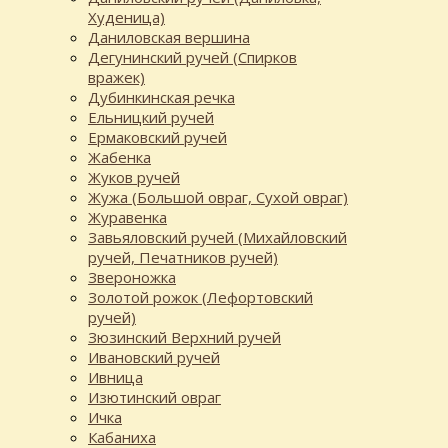
Худеница)
Даниловская вершина
Дегунинский ручей (Спирков
вражек)
Дубинкинская речка
Ельницкий ручей
Ермаковский ручей
Жабенка
Жуков ручей
Жужа (Большой овраг, Сухой овраг)
Журавенка
Завьяловский ручей (Михайловский
ручей, Печатников ручей)
Звероножка
Золотой рожок (Лефортовский
ручей)
Зюзинский Верхний ручей
Ивановский ручей
Ивница
Изютинский овраг
Ичка
Кабаниха