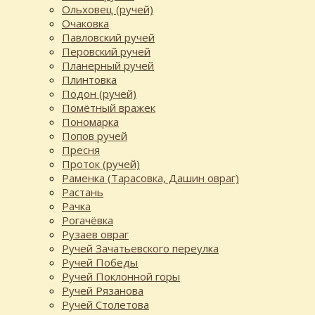
Ольховец (ручей)
Очаковка
Павловский ручей
Перовский ручей
Планерный ручей
Плинтовка
Подон (ручей)
Помётный вражек
Пономарка
Попов ручей
Пресня
Проток (ручей)
Раменка (Тарасовка, Дашин овраг)
Растань
Рачка
Рогачёвка
Рузаев овраг
Ручей Зачатьевского переулка
Ручей Победы
Ручей Поклонной горы
Ручей Рязанова
Ручей Столетова