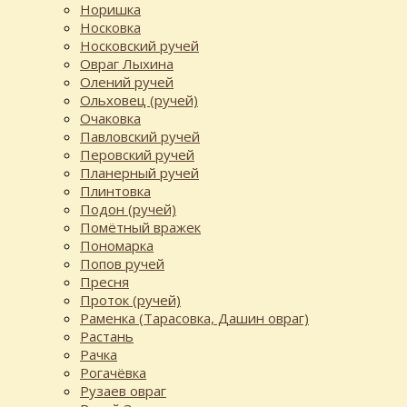
Норишка
Носковка
Носковский ручей
Овраг Лыхина
Олений ручей
Ольховец (ручей)
Очаковка
Павловский ручей
Перовский ручей
Планерный ручей
Плинтовка
Подон (ручей)
Помётный вражек
Пономарка
Попов ручей
Пресня
Проток (ручей)
Раменка (Тарасовка, Дашин овраг)
Растань
Рачка
Рогачёвка
Рузаев овраг