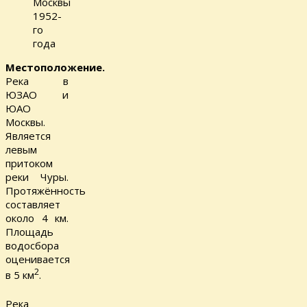
Москвы
1952-
го
года
Местоположение.
Река в
ЮЗАО и
ЮАО
Москвы.
Является
левым
притоком
реки Чуры.
Протяжённость
составляет
около 4 км.
Площадь
водосбора
оценивается
2
в 5 км
.
Река