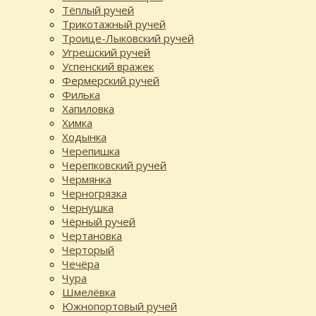
Тёплый ручей
Трикотажный ручей
Троице-Лыковский ручей
Угрешский ручей
Успенский вражек
Фермерский ручей
Филька
Хапиловка
Химка
Ходынка
Черепишка
Черепковский ручей
Чермянка
Черногрязка
Чернушка
Чёрный ручей
Чертановка
Черторый
Чечёра
Чура
Шмелёвка
Южнопортовый ручей