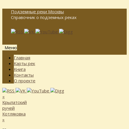
Подземные реки Москвы
Справочник о подземных реках
Меню
Перейти
Главная
к
Карты рек
содержимому
Книга
Контакты
О проекте
«
Крылатский
ручей
Котляковка
»