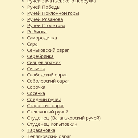
Ручей Зачатьевского переулка
Ручей Победы
Ручей Поклонной горы
Ручей Рязанова
Ручей Столетова
Рыбинка
Самородинка
Сара
Сеньковский овраг
Серебрянка
Сивцев вражек
Синичка
Слободский овраг
Соболевский овраг
Сорочка
Сосенка
Средний ручей
Старостин овраг
Стеклянный ручей
Студенец (Ваганьковский ручей)
Студенец Копытовкин
Таракановка
Тепляковский овраг