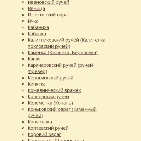
Ивановский ручей
Ивница
Изютинский овраг
Ичка
Кабаниха
Кабанка
Калитниковский ручей (Калитенка,
Хохловский ручей)
Каменка (Кашенка, Берёзовка)
Капля
Карачаровский ручей (ручей
Фрезер)
Керосиновый ручей
Кипятка
Кожевнический вражек
Козеевский ручей
Коломенка (Копань)
Коньковский овраг (Каменный
ручей)
Копытовка
Коптевский ручей
Коровий овраг
Коршуниха (Черёмушка)