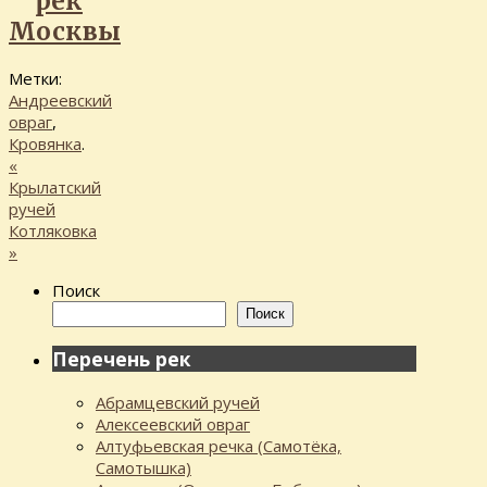
рек
Москвы
Метки:
Андреевский
овраг
,
Кровянка
.
«
Крылатский
ручей
Котляковка
»
Поиск
Поиск
Перечень рек
Абрамцевский ручей
Алексеевский овраг
Алтуфьевская речка (Самотёка,
Самотышка)