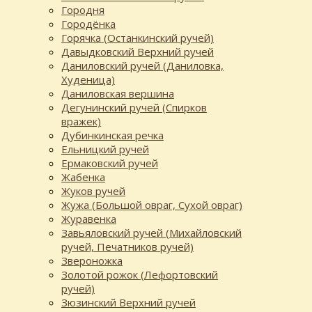
Городня
Городёнка
Горячка (Останкинский ручей)
Давыдковский Верхний ручей
Даниловский ручей (Даниловка,
Худеница)
Даниловская вершина
Дегунинский ручей (Спирков
вражек)
Дубинкинская речка
Ельницкий ручей
Ермаковский ручей
Жабенка
Жуков ручей
Жужа (Большой овраг, Сухой овраг)
Журавенка
Завьяловский ручей (Михайловский
ручей, Печатников ручей)
Звероножка
Золотой рожок (Лефортовский
ручей)
Зюзинский Верхний ручей