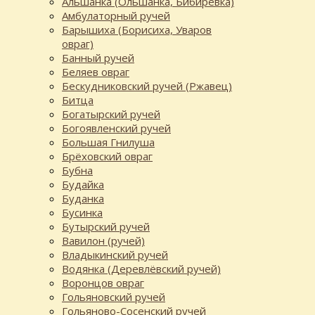
Альшанка (Ольшанка, Бибиревка)
Амбулаторный ручей
Барышиха (Борисиха, Уваров
овраг)
Банный ручей
Беляев овраг
Бескудниковский ручей (Ржавец)
Битца
Богатырский ручей
Богоявленский ручей
Большая Гнилуша
Брёховский овраг
Бубна
Будайка
Буданка
Бусинка
Бутырский ручей
Вавилон (ручей)
Владыкинский ручей
Водянка (Деревлёвский ручей)
Воронцов овраг
Гольяновский ручей
Гольяново-Сосенский ручей