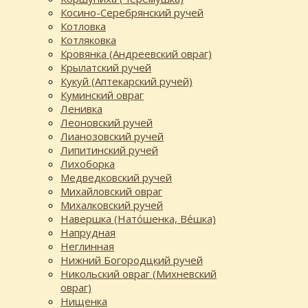
Косино-Серебрянский ручей
Котловка
Котляковка
Кровянка (Андреевский овраг)
Крылатский ручей
Кукуй (Аптекарский ручей)
Куминский овраг
Ленивка
Леоновский ручей
Лианозовский ручей
Липитинский ручей
Лихоборка
Медведковский ручей
Михайловский овраг
Михалковский ручей
Навершка (Нато́шенка, Ве́шка)
Напрудная
Неглинная
Нижний Богородцкий ручей
Никольский овраг (Михневский
овраг)
Нищенка