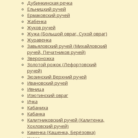
Дубинкинская речка
Ельницкий ручей
Ермаковский ручей
Жабенка
Жуков ручей
Жужа (Большой овраг, Сухой овраг)
Журавенка
Завьяловский ручей (Михайловский
ручей, Печатников ручей)
Звероножка
Золотой рожок (Лефортовский
ручей)
Зюзинский Верхний ручей
Ивановский ручей
Ивница
Изютинский овраг
Ичка
Кабаниха
Кабанка
Калитниковский ручей (Калитенка,
Хохловский ручей)
Каменка (Кашенка, Берёзовка)