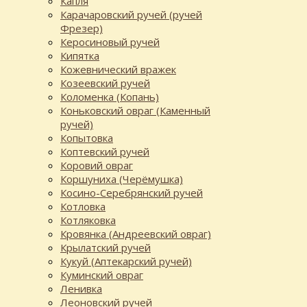
Капля
Карачаровский ручей (ручей
Фрезер)
Керосиновый ручей
Кипятка
Кожевнический вражек
Козеевский ручей
Коломенка (Копань)
Коньковский овраг (Каменный
ручей)
Копытовка
Коптевский ручей
Коровий овраг
Коршуниха (Черёмушка)
Косино-Серебрянский ручей
Котловка
Котляковка
Кровянка (Андреевский овраг)
Крылатский ручей
Кукуй (Аптекарский ручей)
Куминский овраг
Ленивка
Леоновский ручей