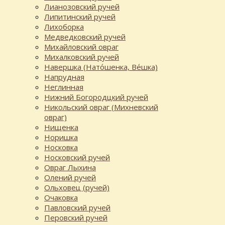
Лианозовский ручей
Липитинский ручей
Лихоборка
Медведковский ручей
Михайловский овраг
Михалковский ручей
Навершка (Нато́шенка, Ве́шка)
Напрудная
Неглинная
Нижний Богородцкий ручей
Никольский овраг (Михневский
овраг)
Нищенка
Норишка
Носковка
Носковский ручей
Овраг Лыхина
Олений ручей
Ольховец (ручей)
Очаковка
Павловский ручей
Перовский ручей