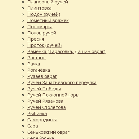
Планерный ручей
Плинтовка
Подон (ручей)
Помётный вражек
Пономарка
Попов ручей
Пресня
Проток (ручей)
Раменка (Тарасовка, Дашин овраг)
Растань
Рачка
Рогачёвка
Рузаев овраг
Ручей Зачатьевского переулка
Ручей Победы
Ручей Поклонной горы
Ручей Рязанова
Ручей Столетова
Рыбинка
Самородинка
Сара
Сеньковский овраг
Серебрянка