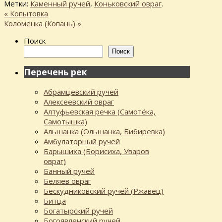
Метки:
Каменный ручей
,
Коньковский овраг
.
«
Копытовка
Коломенка (Копань)
»
Поиск
Поиск
Перечень рек
Абрамцевский ручей
Алексеевский овраг
Алтуфьевская речка (Самотёка,
Самотышка)
Альшанка (Ольшанка, Бибиревка)
Амбулаторный ручей
Барышиха (Борисиха, Уваров
овраг)
Банный ручей
Беляев овраг
Бескудниковский ручей (Ржавец)
Битца
Богатырский ручей
Богоявленский ручей