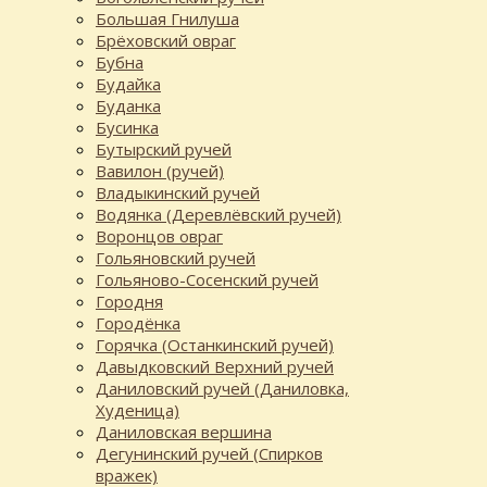
Большая Гнилуша
Брёховский овраг
Бубна
Будайка
Буданка
Бусинка
Бутырский ручей
Вавилон (ручей)
Владыкинский ручей
Водянка (Деревлёвский ручей)
Воронцов овраг
Гольяновский ручей
Гольяново-Сосенский ручей
Городня
Городёнка
Горячка (Останкинский ручей)
Давыдковский Верхний ручей
Даниловский ручей (Даниловка,
Худеница)
Даниловская вершина
Дегунинский ручей (Спирков
вражек)