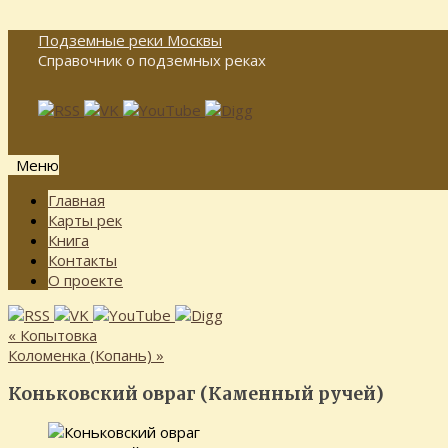
Подземные реки Москвы
Справочник о подземных реках
Меню
Перейти
Главная
к
Карты рек
содержимому
Книга
Контакты
О проекте
«
Копытовка
Коломенка (Копань)
»
Коньковский овраг (Каменный ручей)