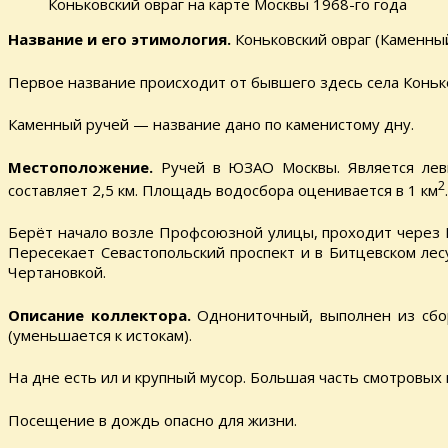
Коньковский овраг на карте Москвы 1968-го года
Название и его этимология.
Коньковский овраг (Каменный
Первое название происходит от бывшего здесь села Коньк
Каменный ручей — название дано по каменистому дну.
Местоположение.
Ручей в ЮЗАО Москвы. Является лев
2
составляет 2,5 км. Площадь водосбора оценивается в 1 км
.
Берёт начало возле Профсоюзной улицы, проходит через 
Пересекает Севастопольский проспект и в Битцевском лесу
Чертановкой.
Описание коллектора.
Однониточный, выполнен из сбо
(уменьшается к истокам).
На дне есть ил и крупный мусор. Большая часть смотровых 
Посещение в дождь опасно для жизни.