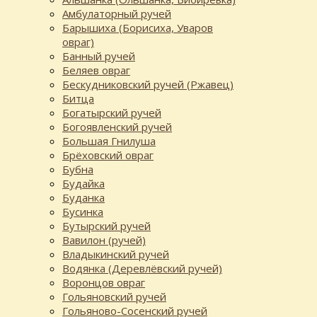
Амбулаторный ручей
Барышиха (Борисиха, Уваров
овраг)
Банный ручей
Беляев овраг
Бескудниковский ручей (Ржавец)
Битца
Богатырский ручей
Богоявленский ручей
Большая Гнилуша
Брёховский овраг
Бубна
Будайка
Буданка
Бусинка
Бутырский ручей
Вавилон (ручей)
Владыкинский ручей
Водянка (Деревлёвский ручей)
Воронцов овраг
Гольяновский ручей
Гольяново-Сосенский ручей