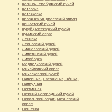
Косино-Серебрянский ручей
Котловка
Котляковка
Кровянка (Андреевский овраг)
Крылатский ручей
Кукуй (Аптекарский ручей)
Куминский овраг
Ленивка
Леоновский ручей
Лианозовский ручей
Липитинский ручей
Лихоборка
Медведковский ручей
Михайловский овраг
Михалковский ручей
Навершка (Нато́шенка, Ве́шка)
Напрудная
Неглинная
Нижний Богородцкий ручей
Никольский овраг (Михневский
овраг)
Нищенка