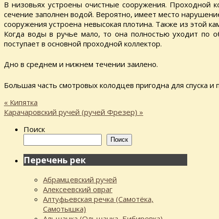
В низовьях устроены очистные сооружения. Проходной ко
сечение заполнен водой. Вероятно, имеет место нарушение
сооружения устроена невысокая плотина. Также из этой ка
Когда воды в ручье мало, то она полностью уходит по о
поступает в основной проходной коллектор.
Дно в среднем и нижнем течении заилено.
Большая часть смотровых колодцев пригодна для спуска и 
«
Кипятка
Карачаровский ручей (ручей Фрезер)
»
Поиск
Поиск
Перечень рек
Абрамцевский ручей
Алексеевский овраг
Алтуфьевская речка (Самотёка,
Самотышка)
Альшанка (Ольшанка, Бибиревка)