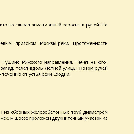
кто-то сливал авиационный керосин в ручей. Но
евым притоком Москвы-реки. Протяжённость
 Тушино Рижского направления. Течёт на юго-
 запад, течёт вдоль Лётной улицы. Потом ручей
о течению от устья реки Сходни.
н из сборных железобетонных труб диаметром
ламским шоссе проложен двухниточный участок из