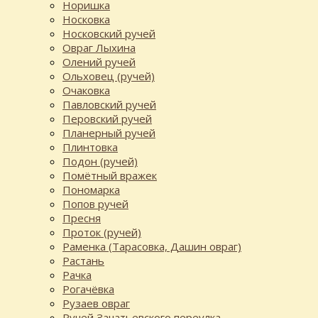
Норишка
Носковка
Носковский ручей
Овраг Лыхина
Олений ручей
Ольховец (ручей)
Очаковка
Павловский ручей
Перовский ручей
Планерный ручей
Плинтовка
Подон (ручей)
Помётный вражек
Пономарка
Попов ручей
Пресня
Проток (ручей)
Раменка (Тарасовка, Дашин овраг)
Растань
Рачка
Рогачёвка
Рузаев овраг
Ручей Зачатьевского переулка