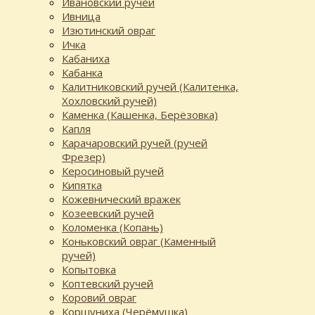
Ивановский ручей
Ивница
Изютинский овраг
Ичка
Кабаниха
Кабанка
Калитниковский ручей (Калитенка,
Хохловский ручей)
Каменка (Кашенка, Берёзовка)
Капля
Карачаровский ручей (ручей
Фрезер)
Керосиновый ручей
Кипятка
Кожевнический вражек
Козеевский ручей
Коломенка (Копань)
Коньковский овраг (Каменный
ручей)
Копытовка
Коптевский ручей
Коровий овраг
Коршуниха (Черёмушка)