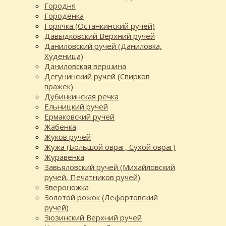
Городня
Городёнка
Горячка (Останкинский ручей)
Давыдковский Верхний ручей
Даниловский ручей (Даниловка,
Худеница)
Даниловская вершина
Дегунинский ручей (Спирков
вражек)
Дубинкинская речка
Ельницкий ручей
Ермаковский ручей
Жабенка
Жуков ручей
Жужа (Большой овраг, Сухой овраг)
Журавенка
Завьяловский ручей (Михайловский
ручей, Печатников ручей)
Звероножка
Золотой рожок (Лефортовский
ручей)
Зюзинский Верхний ручей