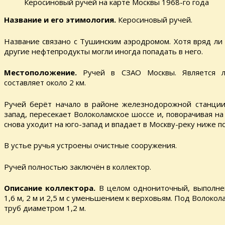
Керосиновый ручей на карте Москвы 1968-го года
Название и его этимология.
Керосиновый ручей.
Название связано с Тушинским аэродромом. Хотя вряд ли 
другие нефтепродукты могли иногда попадать в него.
Местоположение.
Ручей в СЗАО Москвы. Является л
составляет около 2 км.
Ручей берёт начало в районе железнодорожной станции
запад, пересекает Волоколамское шоссе и, поворачивая на
снова уходит на юго-запад и впадает в Москву-реку ниже п
В устье ручья устроены очистные сооружения.
Ручей полностью заключён в коллектор.
Описание коллектора.
В целом однониточный, выполне
1,6 м, 2 м и 2,5 м с уменьшением к верховьям. Под Волоко
труб диаметром 1,2 м.