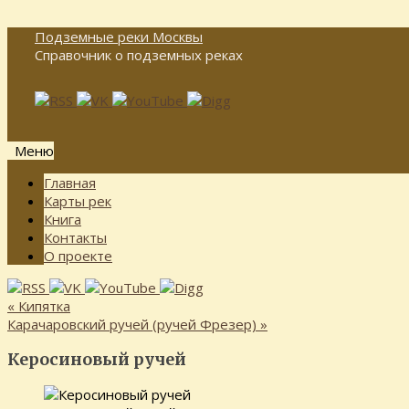
Подземные реки Москвы
Справочник о подземных реках
Меню
Перейти
Главная
к
Карты рек
содержимому
Книга
Контакты
О проекте
«
Кипятка
Карачаровский ручей (ручей Фрезер)
»
Керосиновый ручей