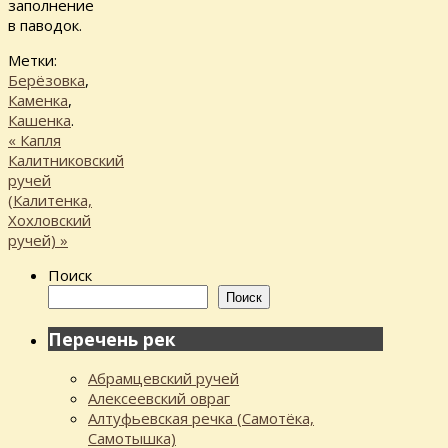
заполнение
в паводок.
Метки:
Берёзовка
,
Каменка
,
Кашенка
.
«
Капля
Калитниковский
ручей
(Калитенка,
Хохловский
ручей)
»
Поиск
Поиск
Перечень рек
Абрамцевский ручей
Алексеевский овраг
Алтуфьевская речка (Самотёка,
Самотышка)