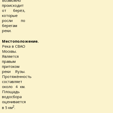
Возможно
происходит
от берёз,
которые
росли по
берегам
реки.
Местоположение.
Река в СВАО
Москвы.
Является
правым
притоком
реки Яузы.
Протяжённость
составляет
около 4 км.
Площадь
водосбора
оценивается
2
в 5 км
.