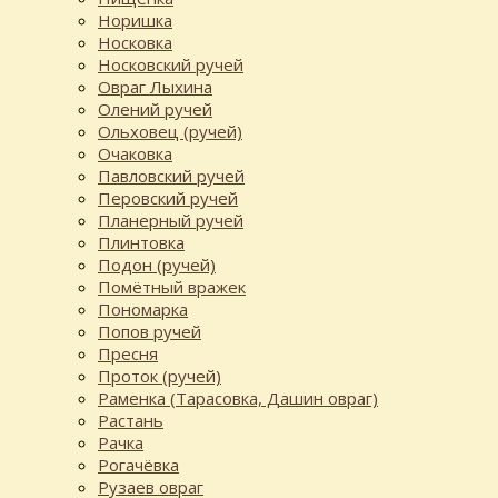
Норишка
Носковка
Носковский ручей
Овраг Лыхина
Олений ручей
Ольховец (ручей)
Очаковка
Павловский ручей
Перовский ручей
Планерный ручей
Плинтовка
Подон (ручей)
Помётный вражек
Пономарка
Попов ручей
Пресня
Проток (ручей)
Раменка (Тарасовка, Дашин овраг)
Растань
Рачка
Рогачёвка
Рузаев овраг