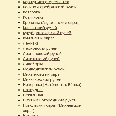
Коршуниха (Черёмушка)
Косино-Серебрянский ручей
Котловка
Котляковка
Кровянка (Андреевский овраг)
Крылатский ручей
Кукуй (Аптекарский ручей)
Куминский овраг
Ленивка
Леоновский ручей
Лианозовский ручей
Липитинский ручей
Лихоборка
Медведковский ручей
Михайловский овраг
Михалковский ручей
Навершка (Нато́шенка, Ве́шка)
Напрудная
Неглинная
Нижний Богородцкий ручей
Никольский овраг (Михневский
овраг)
Нищенка