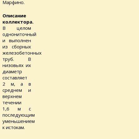
Марфино.
Описание
коллектора.
В целом
однониточный
и выполнен
из сборных
железобетонных
труб. В
низовьях их
диаметр
составляет
2 м, а в
среднем и
верхнем
течении
1,6 м с
последующим
уменьшением
к истокам.