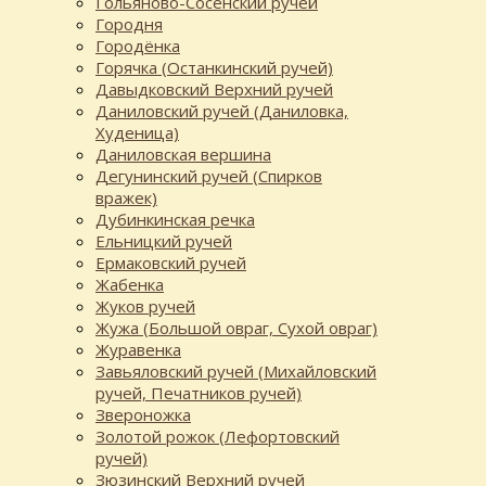
Гольяново-Сосенский ручей
Городня
Городёнка
Горячка (Останкинский ручей)
Давыдковский Верхний ручей
Даниловский ручей (Даниловка,
Худеница)
Даниловская вершина
Дегунинский ручей (Спирков
вражек)
Дубинкинская речка
Ельницкий ручей
Ермаковский ручей
Жабенка
Жуков ручей
Жужа (Большой овраг, Сухой овраг)
Журавенка
Завьяловский ручей (Михайловский
ручей, Печатников ручей)
Звероножка
Золотой рожок (Лефортовский
ручей)
Зюзинский Верхний ручей