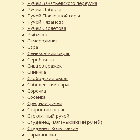
Ручей Зачатьевского переулка
Ручей Победы
Ручей Поклонной горы
Ручей Рязанова
Ручей Столетова
Рыбинка
Самородинка
Сара
Сеньковский овраг
Серебрянка
Сивцев вражек
Синичка
Слободский овраг
Соболевский овраг
Сорочка
Сосенка
Средний ручей
Старостин овраг
Стеклянный ручей
Студенец (Ваганьковский ручей)
Студенец Копытовкин
Таракановка