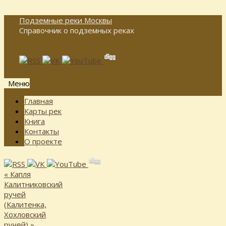
Подземные реки Москвы
Справочник о подземных реках
Меню
Перейти
Главная
к
Карты рек
содержимому
Книга
Контакты
О проекте
«
Капля
Калитниковский
ручей
(Калитенка,
Хохловский
ручей)
»