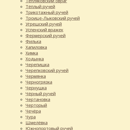
Тепляковский овраг
Тёплый ручей
Трикотажный ручей
Троице-Лыковский ручей
Угрешский ручей
Успенский вражек
Фермерский ручей
Филька
Хапиловка
Химка
Ходынка
Черепишка
Черепковский ручей
Чермянка
Черногрязка
Чернушка
Чёрный ручей
Чертановка
Черторый
Чечёра
Чура
Шмелёвка
Южнопортовый ручей