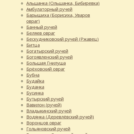
Альшанка (Ольшанка, Бибиревка)
Амбулаторный ручей
Барышиха (Борисиха, Уваров
овраг)
Банный ручей
Беляев овраг
Бескудниковский ручей (Ржавец)
Битца
Богатырский ручей
Богоявленский ручей
Большая Гнилуша
Брёховский овраг
Бубна
Будайка
Буданка
Бусинка
Бутырский ручей
Вавилон (ручей)
Владыкинский ручей
Водянка (Деревлёвский ручей)
Воронцов овраг
Гольяновский ручей