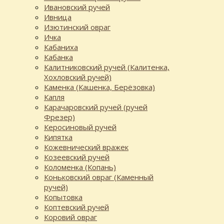
Ивановский ручей
Ивница
Изютинский овраг
Ичка
Кабаниха
Кабанка
Калитниковский ручей (Калитенка,
Хохловский ручей)
Каменка (Кашенка, Берёзовка)
Капля
Карачаровский ручей (ручей
Фрезер)
Керосиновый ручей
Кипятка
Кожевнический вражек
Козеевский ручей
Коломенка (Копань)
Коньковский овраг (Каменный
ручей)
Копытовка
Коптевский ручей
Коровий овраг