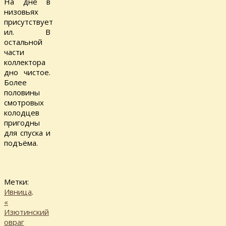
На дне в
низовьях
присутствует
ил. В
остальной
части
коллектора
дно чистое.
Более
половины
смотровых
колодцев
пригодны
для спуска и
подъёма.
Метки:
Ивница
.
«
Изютинский
овраг