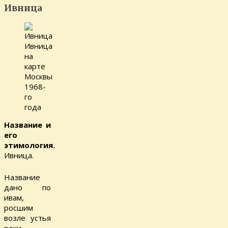
Ивница
Ивница
на
карте
Москвы
1968-
го
года
Название и
его
этимология.
Ивница.
Название
дано по
ивам,
росшим
возле устья
реки.