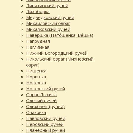
Липитинский ручей
Лихоборка
Медведковский ручей
Михайловский овраг
Михалковский ручей
Навершка (Нато́шенка, Ве́шка)
Напрудная
Неглинная
Нижний Богородцкий ручей
Никольский овраг (Михневский
овраг)
Нищенка
Норишка
Носковка
Носковский ручей
Овраг Лыхина
Олений ручей
Ольховец (ручей)
Очаковка
Павловский ручей
Перовский ручей
Планерный ручей