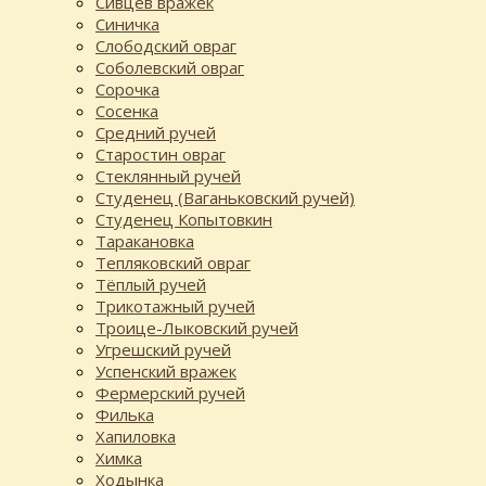
Сивцев вражек
Синичка
Слободский овраг
Соболевский овраг
Сорочка
Сосенка
Средний ручей
Старостин овраг
Стеклянный ручей
Студенец (Ваганьковский ручей)
Студенец Копытовкин
Таракановка
Тепляковский овраг
Тёплый ручей
Трикотажный ручей
Троице-Лыковский ручей
Угрешский ручей
Успенский вражек
Фермерский ручей
Филька
Хапиловка
Химка
Ходынка