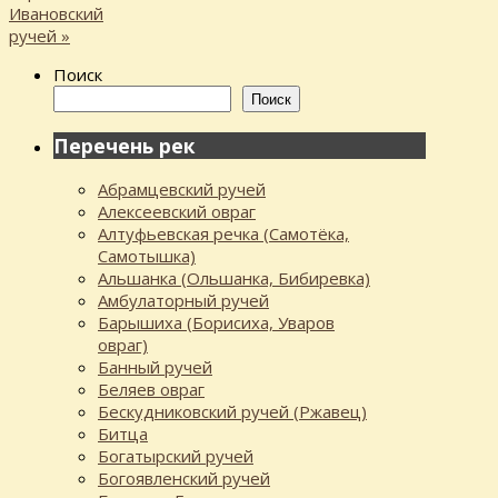
Ивановский
ручей
»
Поиск
Поиск
Перечень рек
Абрамцевский ручей
Алексеевский овраг
Алтуфьевская речка (Самотёка,
Самотышка)
Альшанка (Ольшанка, Бибиревка)
Амбулаторный ручей
Барышиха (Борисиха, Уваров
овраг)
Банный ручей
Беляев овраг
Бескудниковский ручей (Ржавец)
Битца
Богатырский ручей
Богоявленский ручей