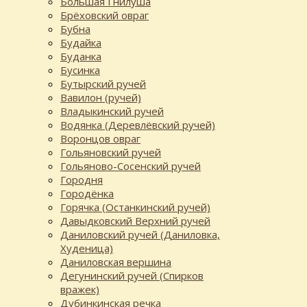
Большая Гнилуша
Брёховский овраг
Бубна
Будайка
Буданка
Бусинка
Бутырский ручей
Вавилон (ручей)
Владыкинский ручей
Водянка (Деревлёвский ручей)
Воронцов овраг
Гольяновский ручей
Гольяново-Сосенский ручей
Городня
Городёнка
Горячка (Останкинский ручей)
Давыдковский Верхний ручей
Даниловский ручей (Даниловка,
Худеница)
Даниловская вершина
Дегунинский ручей (Спирков
вражек)
Дубинкинская речка