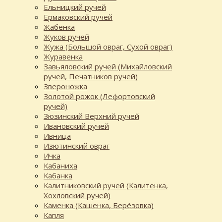
Ельницкий ручей
Ермаковский ручей
Жабенка
Жуков ручей
Жужа (Большой овраг, Сухой овраг)
Журавенка
Завьяловский ручей (Михайловский
ручей, Печатников ручей)
Звероножка
Золотой рожок (Лефортовский
ручей)
Зюзинский Верхний ручей
Ивановский ручей
Ивница
Изютинский овраг
Ичка
Кабаниха
Кабанка
Калитниковский ручей (Калитенка,
Хохловский ручей)
Каменка (Кашенка, Берёзовка)
Капля