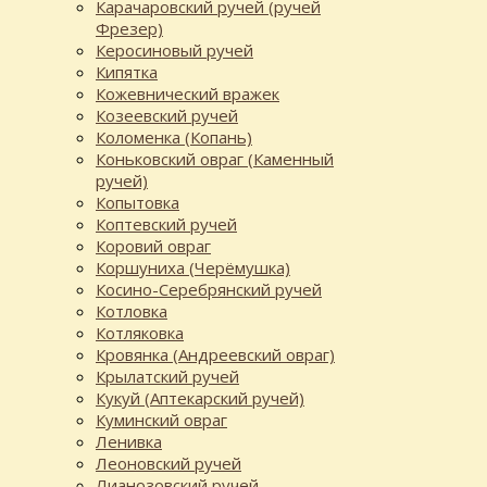
Карачаровский ручей (ручей
Фрезер)
Керосиновый ручей
Кипятка
Кожевнический вражек
Козеевский ручей
Коломенка (Копань)
Коньковский овраг (Каменный
ручей)
Копытовка
Коптевский ручей
Коровий овраг
Коршуниха (Черёмушка)
Косино-Серебрянский ручей
Котловка
Котляковка
Кровянка (Андреевский овраг)
Крылатский ручей
Кукуй (Аптекарский ручей)
Куминский овраг
Ленивка
Леоновский ручей
Лианозовский ручей