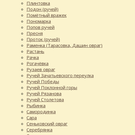
Плинтовка
Подон (ручей)
Помётный вражек
Пономарка
Попов ручей
Пресня
Проток (ручей)
Раменка (Тарасовка, Дашин овраг)
Растань
Рачка
Рогачёвка
Рузаев овраг
Ручей Зачатьевского переулка
Ручей Победы
Ручей Поклонной горы
Ручей Рязанова
Ручей Столетова
Рыбинка
Самородинка
Сара
Сеньковский овраг
Серебрянка