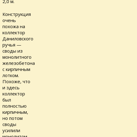
2,0 м.
Конструкция
очень
похожа на
коллектор
Даниловского
ручья —
своды из
монолитного
железобетона
с кирпичным
лотком.
Похоже, что
и здесь
коллектор
был
полностью
кирпичным,
но потом
своды
усилили
монолитом.