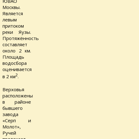
ЮВАО
Москвы.
Является
левым
притоком
реки Яузы.
Протяжённость
составляет
около 2 км.
Площадь
водосбора
оценивается
2
в 2 км
.
Верховья
расположены
в районе
бывшего
завода
«Серп и
Молот»,
Ручей