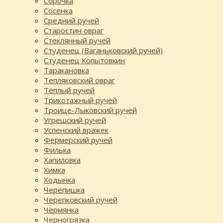
Сорочка
Сосенка
Средний ручей
Старостин овраг
Стеклянный ручей
Студенец (Ваганьковский ручей)
Студенец Копытовкин
Таракановка
Тепляковский овраг
Тёплый ручей
Трикотажный ручей
Троице-Лыковский ручей
Угрешский ручей
Успенский вражек
Фермерский ручей
Филька
Хапиловка
Химка
Ходынка
Черепишка
Черепковский ручей
Чермянка
Черногрязка