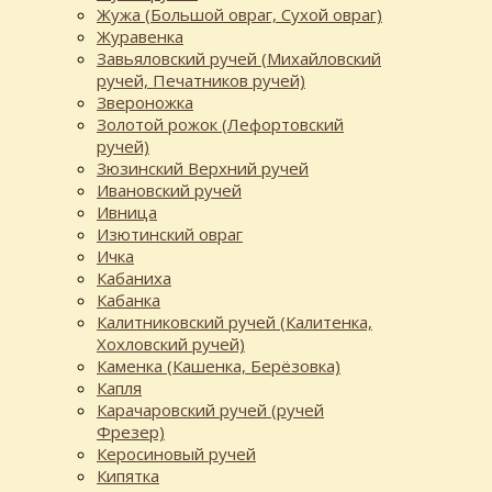
Жужа (Большой овраг, Сухой овраг)
Журавенка
Завьяловский ручей (Михайловский
ручей, Печатников ручей)
Звероножка
Золотой рожок (Лефортовский
ручей)
Зюзинский Верхний ручей
Ивановский ручей
Ивница
Изютинский овраг
Ичка
Кабаниха
Кабанка
Калитниковский ручей (Калитенка,
Хохловский ручей)
Каменка (Кашенка, Берёзовка)
Капля
Карачаровский ручей (ручей
Фрезер)
Керосиновый ручей
Кипятка