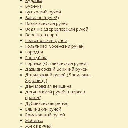
Буданка
Бусинка
Бутырский ручей
Вавилон (ручей)
Владыкинский ручей
Водянка (Деревлёвский ручей)
Воронцов овраг
Гольяновский ручей
Гольяново-Сосенский ручей
Городня
Городёнка
Горячка (Останкинский ручей)
Давыдковский Верхний ручей
Даниловский ручей (Даниловка,
Худеница)
Даниловская вершина
Дегунинский ручей (Спирков
вражек)
Дубинкинская речка
Ельницкий ручей
Ермаковский ручей
Жабенка
Жуков ручей