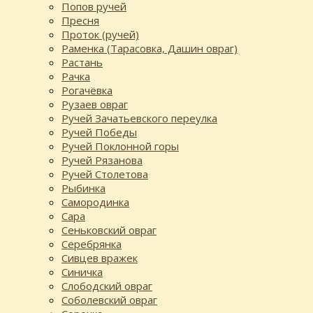
Попов ручей
Пресня
Проток (ручей)
Раменка (Тарасовка, Дашин овраг)
Растань
Рачка
Рогачёвка
Рузаев овраг
Ручей Зачатьевского переулка
Ручей Победы
Ручей Поклонной горы
Ручей Рязанова
Ручей Столетова
Рыбинка
Самородинка
Сара
Сеньковский овраг
Серебрянка
Сивцев вражек
Синичка
Слободский овраг
Соболевский овраг