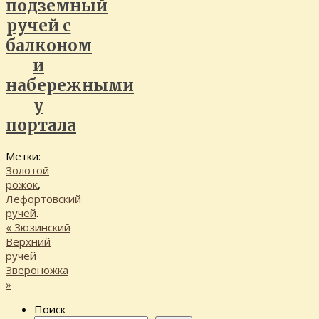
подземный
ручей с
балконом
и
набережными
у
портала
Метки:
Золотой
рожок
,
Лефортовский
ручей
.
«
Зюзинский
Верхний
ручей
Звероножка
»
Поиск