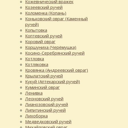
Кожевнический вражек
Козеевский ручей
Коломенка (Копань)
Коньковский овраг (Каменный
ручей)
Копытовка
Коптевский ручей
Коровий овраг
Коршуниха (Черёмушка)
Косино-Серебрянский ручей
Котловка
Котляковка
Кровянка (Андреевский овраг)
Крылатский ручей
Кукуй (Аптекарский ручей)
Куминский овраг
Ленивка
Леоновский ручей
Лианозовский ручей
Липитинский ручей
Лихоборка
Медведковский ручей
Михайловский овраг