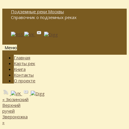
Подземные реки Москвы
Справочник о подземных реках
Меню
Перейти
Главная
к
Карты рек
содержимому
Книга
Контакты
О проекте
«
Зюзинский
Верхний
ручей
Звероножка
»