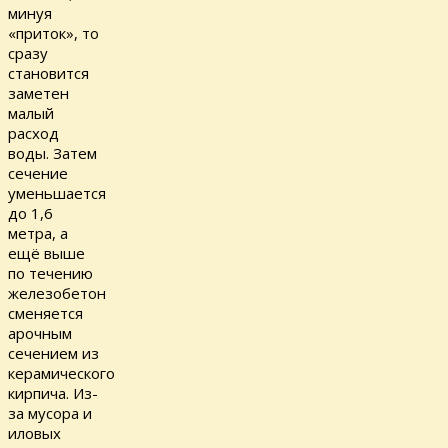
минуя
«приток», то
сразу
становится
заметен
малый
расход
воды. Затем
сечение
уменьшается
до 1,6
метра, а
ещё выше
по течению
железобетон
сменяется
арочным
сечением из
керамического
кирпича. Из-
за мусора и
иловых