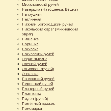
Михалковский ручей
Навершка (Нато́шенка, Ве́шка)
Напрудная
Неглинная
Нижний Богородцкий ручей
Никольский овраг (Михневский
овраг)
Нищенка
Норишка
Носковка
Носковский ручей
Овраг Лыхина
Олений ручей
Ольховец (ручей)
Очаковка
Павловский ручей
Перовский ручей
Планерный ручей
Плинтовка
Подон (ручей)
Помётный вражек
Пономарка