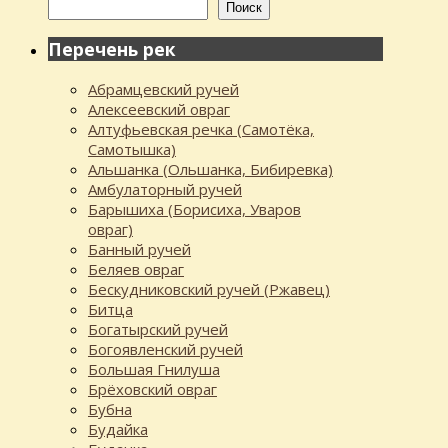
Поиск
Перечень рек
Абрамцевский ручей
Алексеевский овраг
Алтуфьевская речка (Самотёка,
Самотышка)
Альшанка (Ольшанка, Бибиревка)
Амбулаторный ручей
Барышиха (Борисиха, Уваров
овраг)
Банный ручей
Беляев овраг
Бескудниковский ручей (Ржавец)
Битца
Богатырский ручей
Богоявленский ручей
Большая Гнилуша
Брёховский овраг
Бубна
Будайка