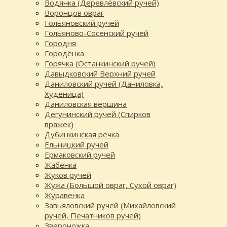
Водянка (Деревлёвский ручей)
Воронцов овраг
Гольяновский ручей
Гольяново-Сосенский ручей
Городня
Городёнка
Горячка (Останкинский ручей)
Давыдковский Верхний ручей
Даниловский ручей (Даниловка,
Худеница)
Даниловская вершина
Дегунинский ручей (Спирков
вражек)
Дубинкинская речка
Ельницкий ручей
Ермаковский ручей
Жабенка
Жуков ручей
Жужа (Большой овраг, Сухой овраг)
Журавенка
Завьяловский ручей (Михайловский
ручей, Печатников ручей)
Звероножка