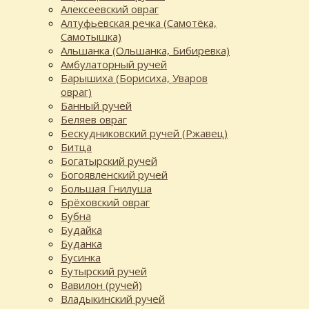
Алексеевский овраг
Алтуфьевская речка (Самотёка,
Самотышка)
Альшанка (Ольшанка, Бибиревка)
Амбулаторный ручей
Барышиха (Борисиха, Уваров
овраг)
Банный ручей
Беляев овраг
Бескудниковский ручей (Ржавец)
Битца
Богатырский ручей
Богоявленский ручей
Большая Гнилуша
Брёховский овраг
Бубна
Будайка
Буданка
Бусинка
Бутырский ручей
Вавилон (ручей)
Владыкинский ручей