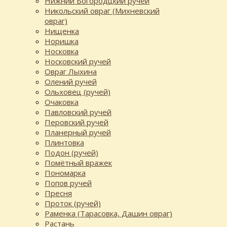
Нижний Богородцкий ручей
Никольский овраг (Михневский
овраг)
Нищенка
Норишка
Носковка
Носковский ручей
Овраг Лыхина
Олений ручей
Ольховец (ручей)
Очаковка
Павловский ручей
Перовский ручей
Планерный ручей
Плинтовка
Подон (ручей)
Помётный вражек
Пономарка
Попов ручей
Пресня
Проток (ручей)
Раменка (Тарасовка, Дашин овраг)
Растань