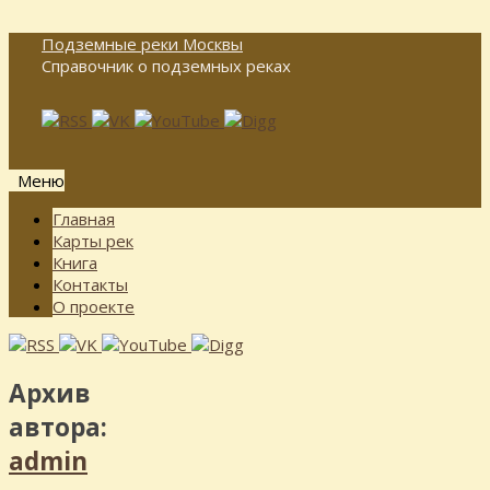
Подземные реки Москвы
Справочник о подземных реках
Меню
Перейти
Главная
к
Карты рек
содержимому
Книга
Контакты
О проекте
Архив
автора:
admin