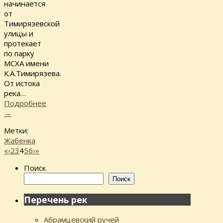
начинается
от
Тимирязевской
улицы и
протекает
по парку
МСХА имени
К.А.Тимирязева.
От истока
река…
Подробнее
→
Метки:
Жабенка
«
‹
2
3
4
5
6
›
»
Поиск
Поиск
Перечень рек
Абрамцевский ручей