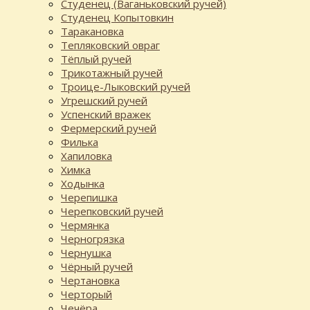
Студенец (Ваганьковский ручей)
Студенец Копытовкин
Таракановка
Тепляковский овраг
Тёплый ручей
Трикотажный ручей
Троице-Лыковский ручей
Угрешский ручей
Успенский вражек
Фермерский ручей
Филька
Хапиловка
Химка
Ходынка
Черепишка
Черепковский ручей
Чермянка
Черногрязка
Чернушка
Чёрный ручей
Чертановка
Черторый
Чечёра