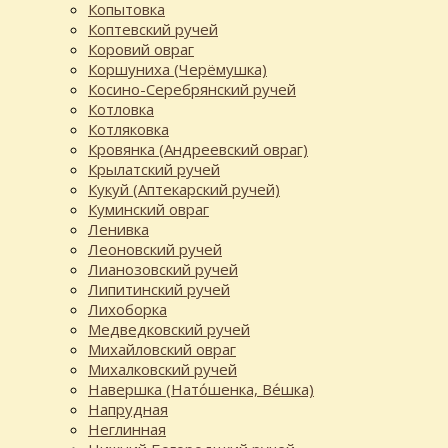
Копытовка
Коптевский ручей
Коровий овраг
Коршуниха (Черёмушка)
Косино-Серебрянский ручей
Котловка
Котляковка
Кровянка (Андреевский овраг)
Крылатский ручей
Кукуй (Аптекарский ручей)
Куминский овраг
Ленивка
Леоновский ручей
Лианозовский ручей
Липитинский ручей
Лихоборка
Медведковский ручей
Михайловский овраг
Михалковский ручей
Навершка (Нато́шенка, Ве́шка)
Напрудная
Неглинная