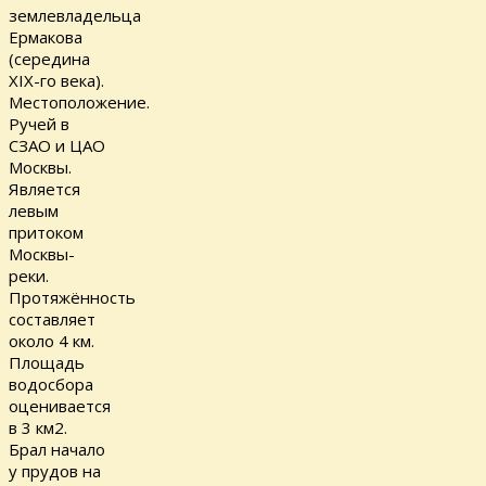
землевладельца
Ермакова
(середина
XIX-го века).
Местоположение.
Ручей в
СЗАО и ЦАО
Москвы.
Является
левым
притоком
Москвы-
реки.
Протяжённость
составляет
около 4 км.
Площадь
водосбора
оценивается
в 3 км2.
Брал начало
у прудов на