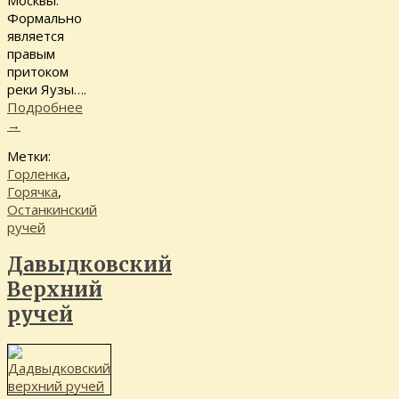
Формально
является
правым
притоком
реки Яузы….
Подробнее
→
Метки:
Горленка
,
Горячка
,
Останкинский
ручей
Давыдковский
Верхний
ручей