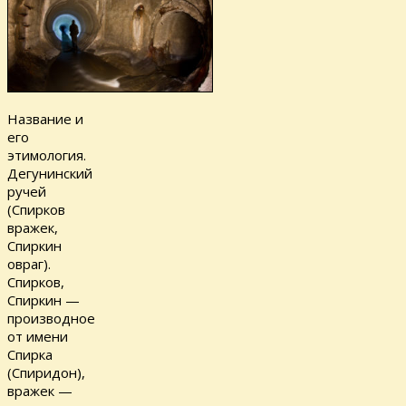
Название и
его
этимология.
Дегунинский
ручей
(Спирков
вражек,
Спиркин
овраг).
Спирков,
Спиркин —
производное
от имени
Спирка
(Спиридон),
вражек —