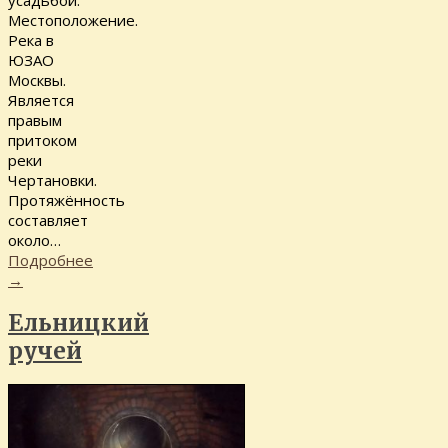
усадьбой.
Местоположение.
Река в
ЮЗАО
Москвы.
Является
правым
притоком
реки
Чертановки.
Протяжённость
составляет
около…
Подробнее
→
Ельницкий
ручей