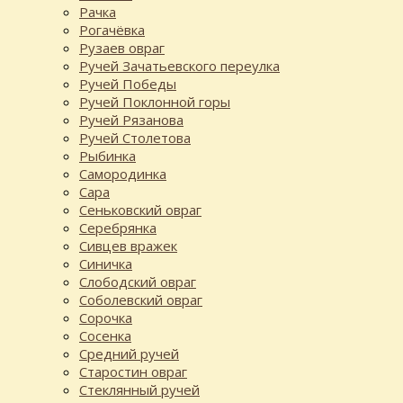
Рачка
Рогачёвка
Рузаев овраг
Ручей Зачатьевского переулка
Ручей Победы
Ручей Поклонной горы
Ручей Рязанова
Ручей Столетова
Рыбинка
Самородинка
Сара
Сеньковский овраг
Серебрянка
Сивцев вражек
Синичка
Слободский овраг
Соболевский овраг
Сорочка
Сосенка
Средний ручей
Старостин овраг
Стеклянный ручей