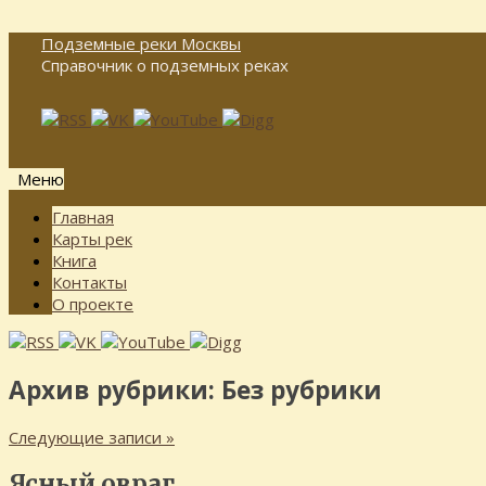
Подземные реки Москвы
Справочник о подземных реках
Меню
Перейти
Главная
к
Карты рек
содержимому
Книга
Контакты
О проекте
Архив рубрики:
Без рубрики
Следующие записи
»
Ясный овраг