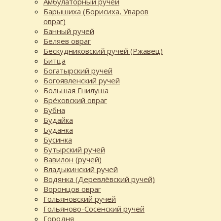
Амбулаторный ручей
Барышиха (Борисиха, Уваров
овраг)
Банный ручей
Беляев овраг
Бескудниковский ручей (Ржавец)
Битца
Богатырский ручей
Богоявленский ручей
Большая Гнилуша
Брёховский овраг
Бубна
Будайка
Буданка
Бусинка
Бутырский ручей
Вавилон (ручей)
Владыкинский ручей
Водянка (Деревлёвский ручей)
Воронцов овраг
Гольяновский ручей
Гольяново-Сосенский ручей
Городня