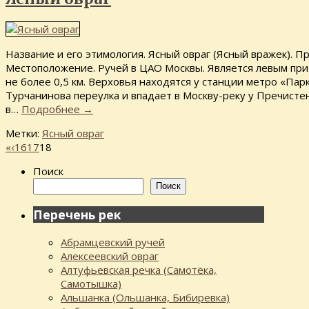
Название и его этимология. Ясный овраг (Ясный вражек). 
Местоположение. Ручей в ЦАО Москвы. Является левым при
не более 0,5 км. Верховья находятся у станции метро «Пар
Турчанинова переулка и впадает в Москву-реку у Пречист
в…
Подробнее
→
Метки:
Ясный овраг
«
‹
16
17
18
Поиск
Поиск
Перечень рек
Абрамцевский ручей
Алексеевский овраг
Алтуфьевская речка (Самотёка,
Самотышка)
Альшанка (Ольшанка, Бибиревка)