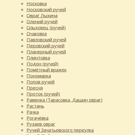
Носковка
Носковский ручей
Овраг Лыхина
Олений ручей
Ольховец (ручей)
Очаковка
Павловский ручей
Перовский ручей
Планерный ручей
Плинтовка
Подон (ручей)
Помётный вражек
Пономарка
Попов ручей
Пресня
Проток (ручей)
Раменка (Тарасовка, Дашин овраг)
Растань
Рачка
Рогачёвка
Рузаев овраг
Ручей Зачатьевского переулка