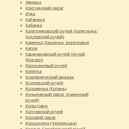
Ивница
Изютинский овраг
Ичка
Кабаниха
Кабанка
Калитниковский ручей (Калитенка,
Хохловский ручей)
Каменка (Кашенка, Берёзовка)
Капля
Карачаровский ручей (ручей
Фрезер)
Керосиновый ручей
Кипятка
Кожевнический вражек
Козеевский ручей
Коломенка (Копань)
Коньковский овраг (Каменный
ручей)
Копытовка
Коптевский ручей
Коровий овраг
Коршуниха (Черёмушка)
Косино-Серебрянский ручей