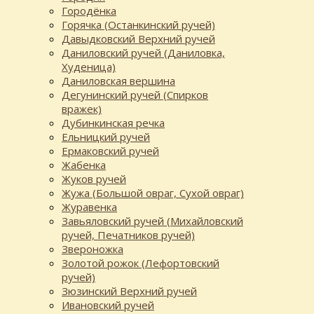
Городёнка
Горячка (Останкинский ручей)
Давыдковский Верхний ручей
Даниловский ручей (Даниловка,
Худеница)
Даниловская вершина
Дегунинский ручей (Спирков
вражек)
Дубинкинская речка
Ельницкий ручей
Ермаковский ручей
Жабенка
Жуков ручей
Жужа (Большой овраг, Сухой овраг)
Журавенка
Завьяловский ручей (Михайловский
ручей, Печатников ручей)
Звероножка
Золотой рожок (Лефортовский
ручей)
Зюзинский Верхний ручей
Ивановский ручей