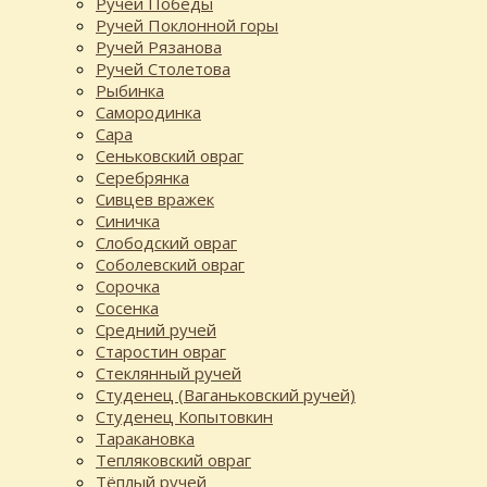
Ручей Победы
Ручей Поклонной горы
Ручей Рязанова
Ручей Столетова
Рыбинка
Самородинка
Сара
Сеньковский овраг
Серебрянка
Сивцев вражек
Синичка
Слободский овраг
Соболевский овраг
Сорочка
Сосенка
Средний ручей
Старостин овраг
Стеклянный ручей
Студенец (Ваганьковский ручей)
Студенец Копытовкин
Таракановка
Тепляковский овраг
Тёплый ручей