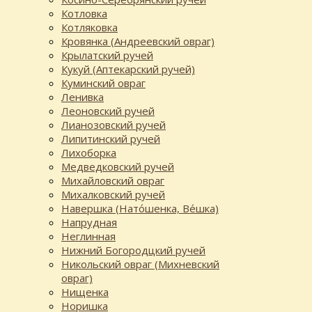
Котловка
Котляковка
Кровянка (Андреевский овраг)
Крылатский ручей
Кукуй (Аптекарский ручей)
Куминский овраг
Ленивка
Леоновский ручей
Лианозовский ручей
Липитинский ручей
Лихоборка
Медведковский ручей
Михайловский овраг
Михалковский ручей
Навершка (Нато́шенка, Ве́шка)
Напрудная
Неглинная
Нижний Богородцкий ручей
Никольский овраг (Михневский
овраг)
Нищенка
Норишка