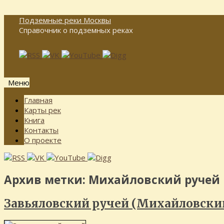
Подземные реки Москвы
Справочник о подземных реках
Меню
Перейти
Главная
к
Карты рек
содержимому
Книга
Контакты
О проекте
Архив метки:
Михайловский ручей
Завьяловский ручей (Михайловский