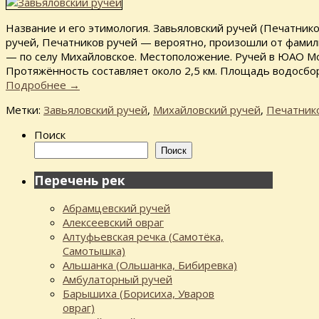
Название и его этимология. Завьяловский ручей (Печатнико
ручей, Печатников ручей — вероятно, произошли от фамил
— по селу Михайловское. Местоположение. Ручей в ЮАО Мо
Протяжённость составляет около 2,5 км. Площадь водосбор
Подробнее
→
Метки:
Завьяловский ручей
,
Михайловский ручей
,
Печатник
Поиск
Поиск
Перечень рек
Абрамцевский ручей
Алексеевский овраг
Алтуфьевская речка (Самотёка,
Самотышка)
Альшанка (Ольшанка, Бибиревка)
Амбулаторный ручей
Барышиха (Борисиха, Уваров
овраг)