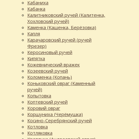
Кабаниха
Кабанка
Калитниковский ручей (Калитенка,
Хохловский ручей)
Каменка (Кашенка, Берёзовка)
Капля
Карачаровский ручей (ручей
Фрезер)
Керосиновый ручей
Кипятка
Кожевнический вражек
Козеевский ручей
Коломенка (Копань)
Коньковский овраг (Каменный
ручей)
Копытовка
Коптевский ручей
Коровий овраг
Коршуниха (Черёмушка)
Косино-Серебрянский ручей
Котловка
Котляковка