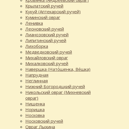
Кровянка (Андреевский овраг)
Крылатский ручей
Кукуй (Аптекарский ручей)
Куминский овраг
Ленивка
Леоновский ручей
Лианозовский ручей
Липитинский ручей
Лихоборка
Медведковский ручей
Михайловский овраг
Михалковский ручей
Навершка (Нато́шенка, Ве́шка)
Напрудная
Неглинная
Нижний Богородцкий ручей
Никольский овраг (Михневский
овраг)
Нищенка
Норишка
Носковка
Носковский ручей
Овраг Лыхина