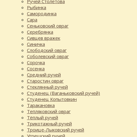
Ручей Столетова
Рыбинка
Самородинка
Сара
Сеньковский овраг
Серебрянка
Сивцев вражек
Синичка
Слободский овраг
Соболевский овраг
Сорочка
Сосенка
Средний ручей
Старостин овраг
Стеклянный ручей
Студенец (Ваганьковский ручей)
Студенец Копытовкин
Таракановка
Тепляковский овраг
Тёплый ручей
Трикотажный ручей
Троице-Лыковский ручей
Угрешский ручей