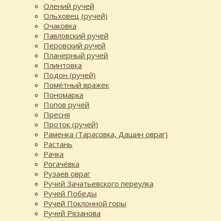
Олений ручей
Ольховец (ручей)
Очаковка
Павловский ручей
Перовский ручей
Планерный ручей
Плинтовка
Подон (ручей)
Помётный вражек
Пономарка
Попов ручей
Пресня
Проток (ручей)
Раменка (Тарасовка, Дашин овраг)
Растань
Рачка
Рогачёвка
Рузаев овраг
Ручей Зачатьевского переулка
Ручей Победы
Ручей Поклонной горы
Ручей Рязанова