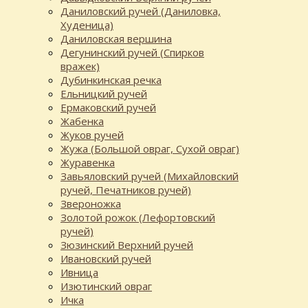
Даниловский ручей (Даниловка,
Худеница)
Даниловская вершина
Дегунинский ручей (Спирков
вражек)
Дубинкинская речка
Ельницкий ручей
Ермаковский ручей
Жабенка
Жуков ручей
Жужа (Большой овраг, Сухой овраг)
Журавенка
Завьяловский ручей (Михайловский
ручей, Печатников ручей)
Звероножка
Золотой рожок (Лефортовский
ручей)
Зюзинский Верхний ручей
Ивановский ручей
Ивница
Изютинский овраг
Ичка