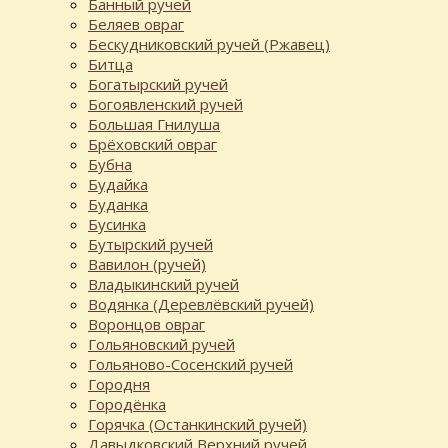
Банный ручей
Беляев овраг
Бескудниковский ручей (Ржавец)
Битца
Богатырский ручей
Богоявленский ручей
Большая Гнилуша
Брёховский овраг
Бубна
Будайка
Буданка
Бусинка
Бутырский ручей
Вавилон (ручей)
Владыкинский ручей
Водянка (Деревлёвский ручей)
Воронцов овраг
Гольяновский ручей
Гольяново-Сосенский ручей
Городня
Городёнка
Горячка (Останкинский ручей)
Давыдковский Верхний ручей