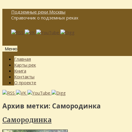
Подземные реки Москвы
Справочник о подземных реках
Меню
Перейти
Главная
к
Карты рек
содержимому
Книга
Контакты
О проекте
Архив метки:
Самородинка
Самородинка