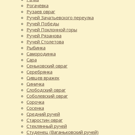
Рогачёвка
Рузаев овраг
Ручей Зачатьевского переулка
Ручей Победы
Ручей Поклонной горы
Ручей Рязанова
Ручей Столетова
Рыбинка
Самородинка
Сара
Сеньковский овраг
Серебрянка
Сивцев вражек
Синичка
Слободский овраг
Соболевский овраг
Сорочка
Сосенка
Средний ручей
Старостин овраг
Стеклянный ручей
Студенец (Ваганьковский ручей)