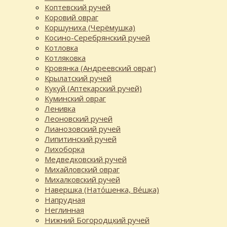
Коптевский ручей
Коровий овраг
Коршуниха (Черёмушка)
Косино-Серебрянский ручей
Котловка
Котляковка
Кровянка (Андреевский овраг)
Крылатский ручей
Кукуй (Аптекарский ручей)
Куминский овраг
Ленивка
Леоновский ручей
Лианозовский ручей
Липитинский ручей
Лихоборка
Медведковский ручей
Михайловский овраг
Михалковский ручей
Навершка (Нато́шенка, Ве́шка)
Напрудная
Неглинная
Нижний Богородцкий ручей