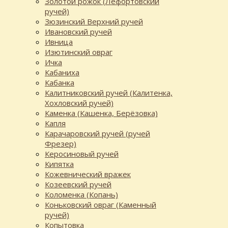
Золотой рожок (Лефортовский
ручей)
Зюзинский Верхний ручей
Ивановский ручей
Ивница
Изютинский овраг
Ичка
Кабаниха
Кабанка
Калитниковский ручей (Калитенка,
Хохловский ручей)
Каменка (Кашенка, Берёзовка)
Капля
Карачаровский ручей (ручей
Фрезер)
Керосиновый ручей
Кипятка
Кожевнический вражек
Козеевский ручей
Коломенка (Копань)
Коньковский овраг (Каменный
ручей)
Копытовка