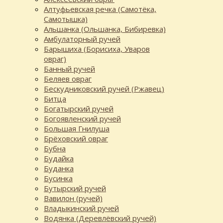
Алтуфьевская речка (Самотёка,
Самотышка)
Альшанка (Ольшанка, Бибиревка)
Амбулаторный ручей
Барышиха (Борисиха, Уваров
овраг)
Банный ручей
Беляев овраг
Бескудниковский ручей (Ржавец)
Битца
Богатырский ручей
Богоявленский ручей
Большая Гнилуша
Брёховский овраг
Бубна
Будайка
Буданка
Бусинка
Бутырский ручей
Вавилон (ручей)
Владыкинский ручей
Водянка (Деревлёвский ручей)