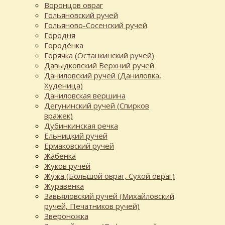
Воронцов овраг
Гольяновский ручей
Гольяново-Сосенский ручей
Городня
Городёнка
Горячка (Останкинский ручей)
Давыдковский Верхний ручей
Даниловский ручей (Даниловка,
Худеница)
Даниловская вершина
Дегунинский ручей (Спирков
вражек)
Дубинкинская речка
Ельницкий ручей
Ермаковский ручей
Жабенка
Жуков ручей
Жужа (Большой овраг, Сухой овраг)
Журавенка
Завьяловский ручей (Михайловский
ручей, Печатников ручей)
Звероножка