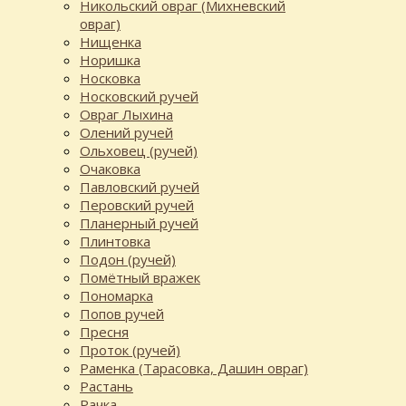
Никольский овраг (Михневский
овраг)
Нищенка
Норишка
Носковка
Носковский ручей
Овраг Лыхина
Олений ручей
Ольховец (ручей)
Очаковка
Павловский ручей
Перовский ручей
Планерный ручей
Плинтовка
Подон (ручей)
Помётный вражек
Пономарка
Попов ручей
Пресня
Проток (ручей)
Раменка (Тарасовка, Дашин овраг)
Растань
Рачка