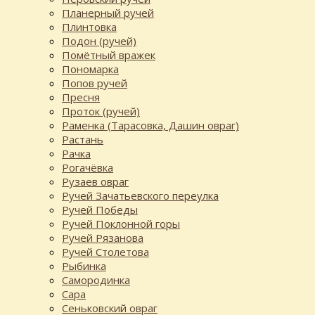
Планерный ручей
Плинтовка
Подон (ручей)
Помётный вражек
Пономарка
Попов ручей
Пресня
Проток (ручей)
Раменка (Тарасовка, Дашин овраг)
Растань
Рачка
Рогачёвка
Рузаев овраг
Ручей Зачатьевского переулка
Ручей Победы
Ручей Поклонной горы
Ручей Рязанова
Ручей Столетова
Рыбинка
Самородинка
Сара
Сеньковский овраг