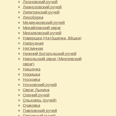
Леоновский ручей
Лианозовский ручей
Липитинский ручей
Лихоборка
Медведковский ручей
Михайловский овраг
Михалковский ручей
Навершка (Нато́шенка, Ве́шка)
Напрудная
Неглинная
Нижний Богородцкий ручей
Никольский овраг (Михневский
овраг)
Нищенка
Норишка
Носковка
Носковский ручей
Овраг Лыхина
Олений ручей
Ольховец (ручей)
Очаковка
Павловский ручей
Перовский ручей