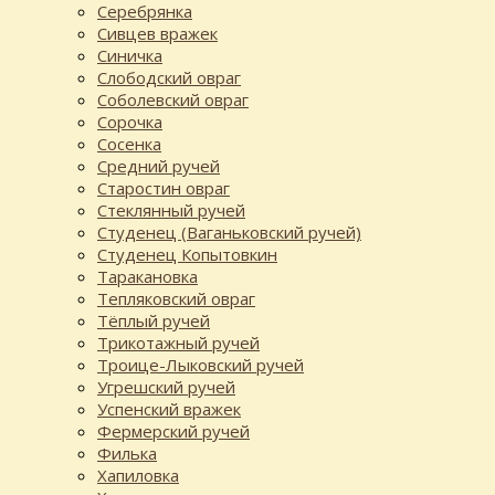
Серебрянка
Сивцев вражек
Синичка
Слободский овраг
Соболевский овраг
Сорочка
Сосенка
Средний ручей
Старостин овраг
Стеклянный ручей
Студенец (Ваганьковский ручей)
Студенец Копытовкин
Таракановка
Тепляковский овраг
Тёплый ручей
Трикотажный ручей
Троице-Лыковский ручей
Угрешский ручей
Успенский вражек
Фермерский ручей
Филька
Хапиловка