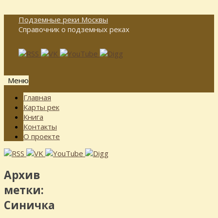
Подземные реки Москвы
Справочник о подземных реках
Меню
Перейти
Главная
к
Карты рек
содержимому
Книга
Контакты
О проекте
Архив
метки:
Синичка