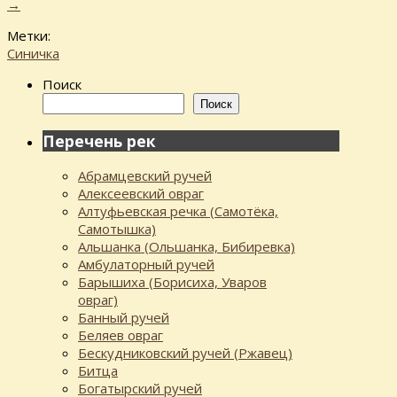
→
Метки:
Синичка
Поиск
Поиск
Перечень рек
Абрамцевский ручей
Алексеевский овраг
Алтуфьевская речка (Самотёка,
Самотышка)
Альшанка (Ольшанка, Бибиревка)
Амбулаторный ручей
Барышиха (Борисиха, Уваров
овраг)
Банный ручей
Беляев овраг
Бескудниковский ручей (Ржавец)
Битца
Богатырский ручей