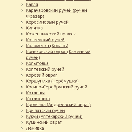
Капля
Карачаровский ручей (ручей
Фрезер)
Керосиновый ручей
Кипятка
Кожевнический вражек
Козеевский ручей
Коломенка (Копань)
Коньковский овраг (Каменный
ручей)
Копытовка
Коптевский ручей
Коровий овраг
Коршуниха (Черёмушка)
Косино-Серебрянский ручей
Котловка
Котляковка
Кровянка (Андреевский овраг)
Крылатский ручей
Кукуй (Аптекарский ручей)
Куминский овраг
Ленивка