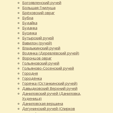
Богоявленский ручей
Большая Гнилуша
Брёховский овраг
Бубна
Будайка
Буданка
Бусинка
Бутырский ручей
Вавилон (ручей)
Владыкинский ручей
Водянка (Деревлёвский ручей)
Воронцов овраг
Гольяновский ручей
Гольяново-Сосенский ручей
Городня
Городёнка
Горячка (Останкинский ручей)
Давыдковский Верхний ручей
Даниловский ручей (Даниловка,
Худеница)
Даниловская вершина
Дегунинский ручей (Спирков