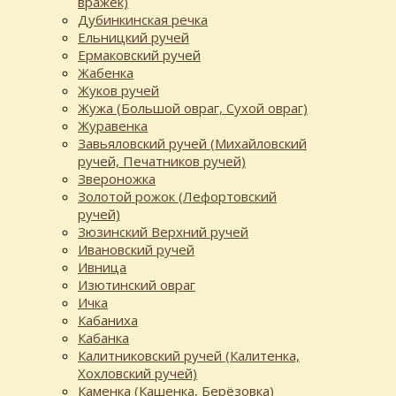
вражек)
Дубинкинская речка
Ельницкий ручей
Ермаковский ручей
Жабенка
Жуков ручей
Жужа (Большой овраг, Сухой овраг)
Журавенка
Завьяловский ручей (Михайловский
ручей, Печатников ручей)
Звероножка
Золотой рожок (Лефортовский
ручей)
Зюзинский Верхний ручей
Ивановский ручей
Ивница
Изютинский овраг
Ичка
Кабаниха
Кабанка
Калитниковский ручей (Калитенка,
Хохловский ручей)
Каменка (Кашенка, Берёзовка)