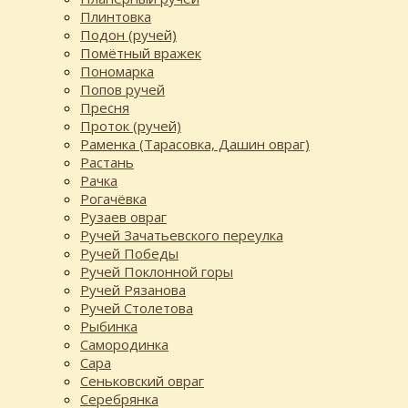
Плинтовка
Подон (ручей)
Помётный вражек
Пономарка
Попов ручей
Пресня
Проток (ручей)
Раменка (Тарасовка, Дашин овраг)
Растань
Рачка
Рогачёвка
Рузаев овраг
Ручей Зачатьевского переулка
Ручей Победы
Ручей Поклонной горы
Ручей Рязанова
Ручей Столетова
Рыбинка
Самородинка
Сара
Сеньковский овраг
Серебрянка