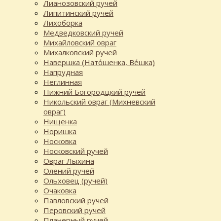
Лианозовский ручей
Липитинский ручей
Лихоборка
Медведковский ручей
Михайловский овраг
Михалковский ручей
Навершка (Нато́шенка, Ве́шка)
Напрудная
Неглинная
Нижний Богородцкий ручей
Никольский овраг (Михневский
овраг)
Нищенка
Норишка
Носковка
Носковский ручей
Овраг Лыхина
Олений ручей
Ольховец (ручей)
Очаковка
Павловский ручей
Перовский ручей
Планерный ручей