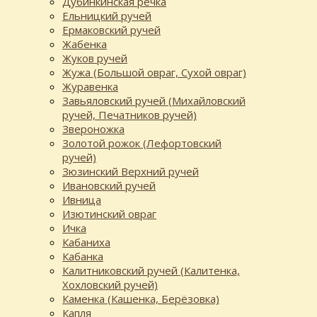
Дубинкинская речка
Ельницкий ручей
Ермаковский ручей
Жабенка
Жуков ручей
Жужа (Большой овраг, Сухой овраг)
Журавенка
Завьяловский ручей (Михайловский
ручей, Печатников ручей)
Звероножка
Золотой рожок (Лефортовский
ручей)
Зюзинский Верхний ручей
Ивановский ручей
Ивница
Изютинский овраг
Ичка
Кабаниха
Кабанка
Калитниковский ручей (Калитенка,
Хохловский ручей)
Каменка (Кашенка, Берёзовка)
Капля