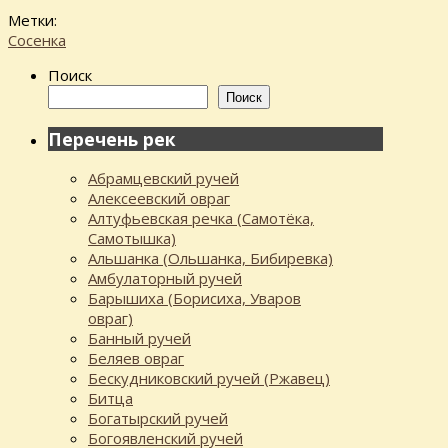
Метки:
Сосенка
Поиск
Поиск
Перечень рек
Абрамцевский ручей
Алексеевский овраг
Алтуфьевская речка (Самотёка,
Самотышка)
Альшанка (Ольшанка, Бибиревка)
Амбулаторный ручей
Барышиха (Борисиха, Уваров
овраг)
Банный ручей
Беляев овраг
Бескудниковский ручей (Ржавец)
Битца
Богатырский ручей
Богоявленский ручей