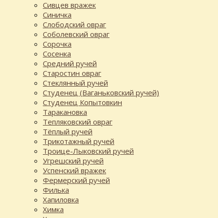
Сивцев вражек
Синичка
Слободский овраг
Соболевский овраг
Сорочка
Сосенка
Средний ручей
Старостин овраг
Стеклянный ручей
Студенец (Ваганьковский ручей)
Студенец Копытовкин
Таракановка
Тепляковский овраг
Тёплый ручей
Трикотажный ручей
Троице-Лыковский ручей
Угрешский ручей
Успенский вражек
Фермерский ручей
Филька
Хапиловка
Химка