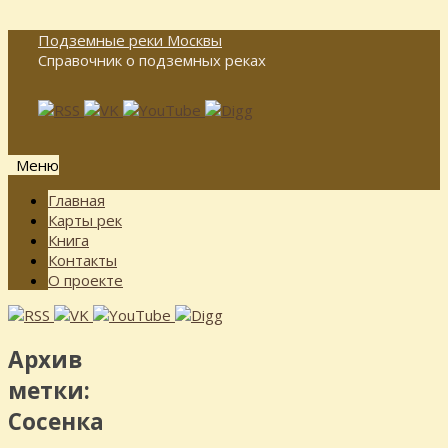
Подземные реки Москвы
Справочник о подземных реках
Меню
Перейти
Главная
к
Карты рек
содержимому
Книга
Контакты
О проекте
Архив
метки:
Сосенка