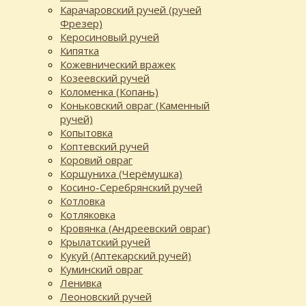
Карачаровский ручей (ручей
Фрезер)
Керосиновый ручей
Кипятка
Кожевнический вражек
Козеевский ручей
Коломенка (Копань)
Коньковский овраг (Каменный
ручей)
Копытовка
Коптевский ручей
Коровий овраг
Коршуниха (Черёмушка)
Косино-Серебрянский ручей
Котловка
Котляковка
Кровянка (Андреевский овраг)
Крылатский ручей
Кукуй (Аптекарский ручей)
Куминский овраг
Ленивка
Леоновский ручей