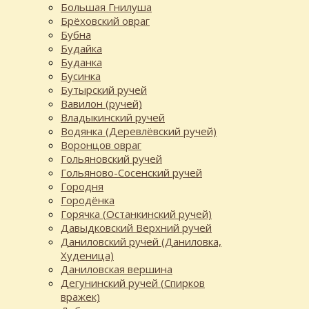
Большая Гнилуша
Брёховский овраг
Бубна
Будайка
Буданка
Бусинка
Бутырский ручей
Вавилон (ручей)
Владыкинский ручей
Водянка (Деревлёвский ручей)
Воронцов овраг
Гольяновский ручей
Гольяново-Сосенский ручей
Городня
Городёнка
Горячка (Останкинский ручей)
Давыдковский Верхний ручей
Даниловский ручей (Даниловка,
Худеница)
Даниловская вершина
Дегунинский ручей (Спирков
вражек)